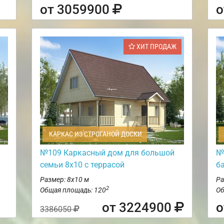
от 3059900
о
ХИТ ПРОДАЖ
КАРКАС ИЗ СТРОГАНОЙ ДОСКИ
№109 Каркасный дом для большой
№
семьи 8х10 с террасой
б
Размер: 8х10 м
Ра
2
Общая площадь: 120
Об
от 3224900
о
3386050