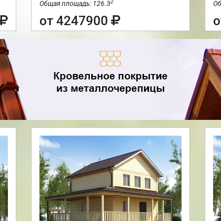
2
Общая площадь: 126.3
Об
от 4247900
о