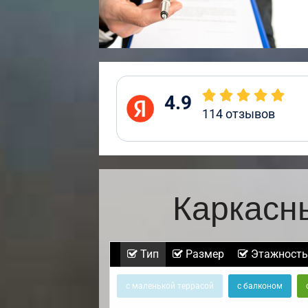
4.9
114
отзывов
Каркасн
Тип
Размер
Этажность
с маленькой террасой
с балконом