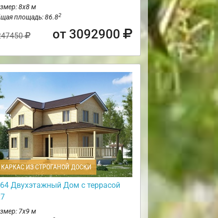
змер: 8х8 м
2
щая площадь: 86.8
от 3092900
247450
КАРКАС ИЗ СТРОГАНОЙ ДОСКИ
64 Двухэтажный Дом с террасой
х7
змер: 7х9 м