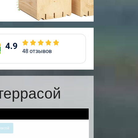
4.9
48
отзывов
террасой
расой