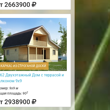
т 2663900
КАРКАС ИЗ СТРОГАНОЙ ДОСКИ
62 Двухэтажный Дом с террасой и
алконом 9х9
змер: 9х9 м
2
щая площадь: 90
т 2938900