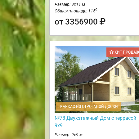
Размер: 9х11 м
2
Общая площадь: 115
от 3356900
ХИТ ПРОДА
КАРКАС ИЗ СТРОГАНОЙ ДОСКИ
№78 Двухэтажный Дом с террасой
9х9
Размер: 9х9 м