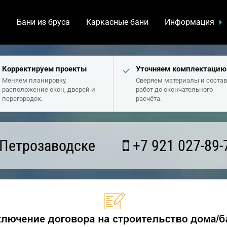
а
Бани из бруса
Каркасные бани
Информация
Корректируем проекты
Уточняем комплектацию
Меняем планировку,
Сверяем материалы и состав
расположение окон, дверей и
работ до окончательного
перегородок.
расчёта.
 Петрозаводске
+7 921 027-89-