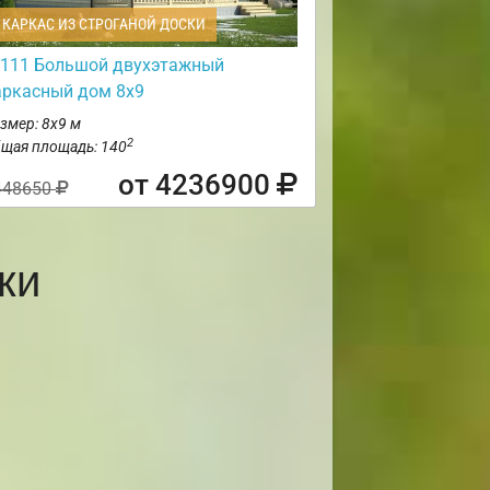
КАРКАС ИЗ СТРОГАНОЙ ДОСКИ
111 Большой двухэтажный
аркасный дом 8х9
змер: 8х9 м
2
щая площадь: 140
от 4236900
448650
ки