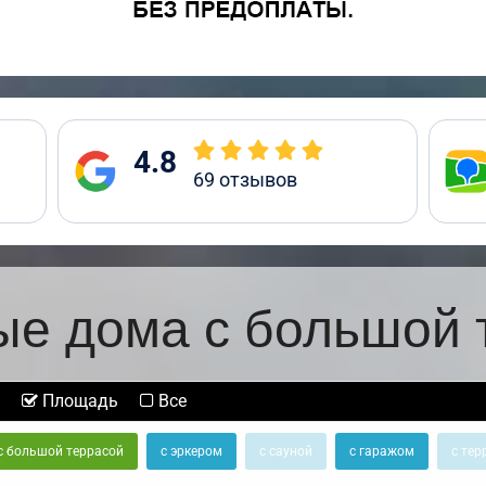
4.8
69
отзывов
ые дома с большой 
Площадь
Все
с большой террасой
с эркером
с сауной
с гаражом
с тер