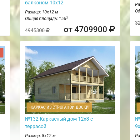
балконом 10х12
Ра
Об
Размер: 10х12 м
2
Общая площадь: 156
3
от 4709900
4945300
Ж
КАРКАС ИЗ СТРОГАНОЙ ДОСКИ
№132 Каркасный дом 12х8 с
№
террасой
9
Размер: 8х12 м
Ра