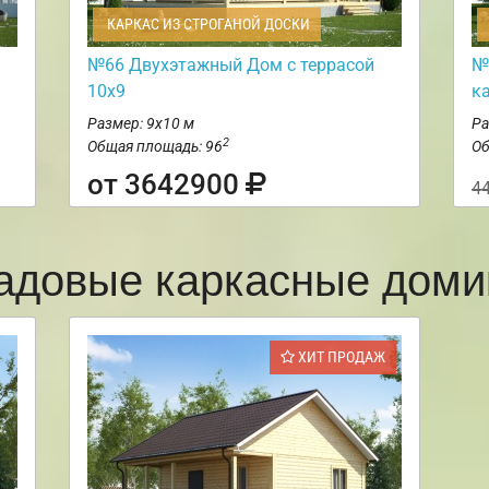
КАРКАС ИЗ СТРОГАНОЙ ДОСКИ
№66 Двухэтажный Дом с террасой
№
10х9
к
Размер: 9х10 м
Ра
2
Общая площадь: 96
Об
от 3642900
4
адовые каркасные доми
ХИТ ПРОДАЖ