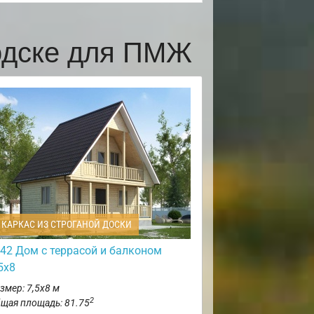
одске для ПМЖ
КАРКАС ИЗ СТРОГАНОЙ ДОСКИ
42 Дом с террасой и балконом
5х8
змер: 7,5х8 м
2
щая площадь: 81.75