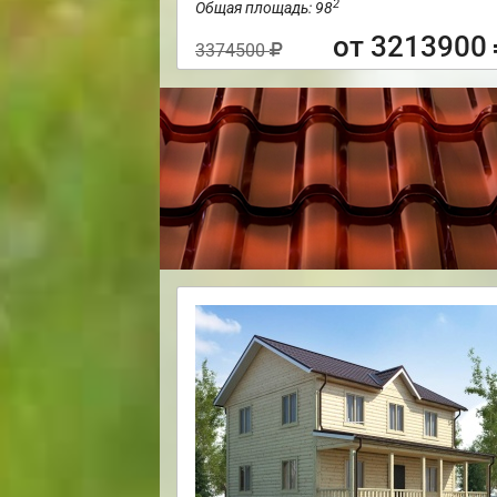
2
Общая площадь: 98
от 3213900
3374500