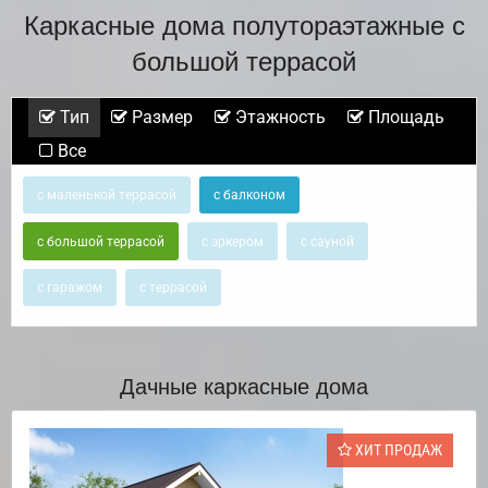
Каркасные дома полутораэтажные с
большой террасой
Тип
Размер
Этажность
Площадь
Все
с маленькой террасой
с балконом
с большой террасой
с эркером
с сауной
с гаражом
с террасой
Дачные каркасные дома
ХИТ ПРОДАЖ