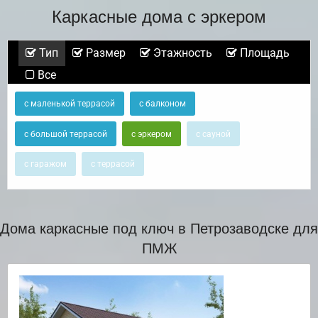
Каркасные дома с эркером
Тип
Размер
Этажность
Площадь
Все
с маленькой террасой
с балконом
с большой террасой
с эркером
с сауной
с гаражом
с террасой
Дома каркасные под ключ в Петрозаводске для
ПМЖ