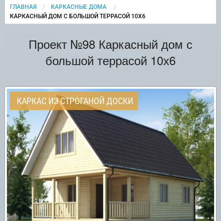
ГЛАВНАЯ
КАРКАСНЫЕ ДОМА
CURRENT:
КАРКАСНЫЙ ДОМ С БОЛЬШОЙ ТЕРРАСОЙ 10Х6
Проект №98 Каркасный дом с
большой террасой 10х6
КАРКАС ИЗ СТРОГАНОЙ ДОСКИ