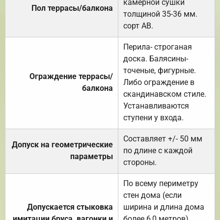
камерной сушки
Пол террасы/балкона
толщиной 35-36 мм.
сорт АВ.
Перила- строганая
доска. Балясины-
точеные, фигурные.
Ограждение террасы/
Либо ограждение в
балкона
скандинавском стиле.
Устанавливаются
ступени у входа.
Составляет +/- 50 мм
Допуск на геометрические
по длине с каждой
параметры
стороны.
По всему периметру
стен дома (если
Допускается стыковка
ширина и длина дома
имитации бруса, вагонки и
более 6,0 метров).