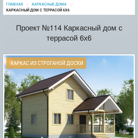
ГЛАВНАЯ
КАРКАСНЫЕ ДОМА
CURRENT:
КАРКАСНЫЙ ДОМ С ТЕРРАСОЙ 6Х6
Проект №114 Каркасный дом с
террасой 6х6
КАРКАС ИЗ СТРОГАНОЙ ДОСКИ