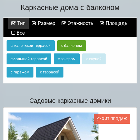
Каркасные дома с балконом
Тип
Размер
Этажность
Площадь
Все
с маленькой террасой
с балконом
с большой террасой
с эркером
с сауной
с гаражом
с террасой
Садовые каркасные домики
ХИТ ПРОДАЖ