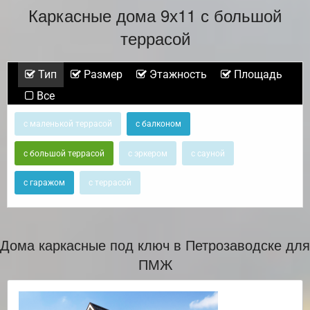
Каркасные дома 9х11 с большой
террасой
Тип
Размер
Этажность
Площадь
Все
с маленькой террасой
с балконом
с большой террасой
с эркером
с сауной
с гаражом
с террасой
Дома каркасные под ключ в Петрозаводске для
ПМЖ