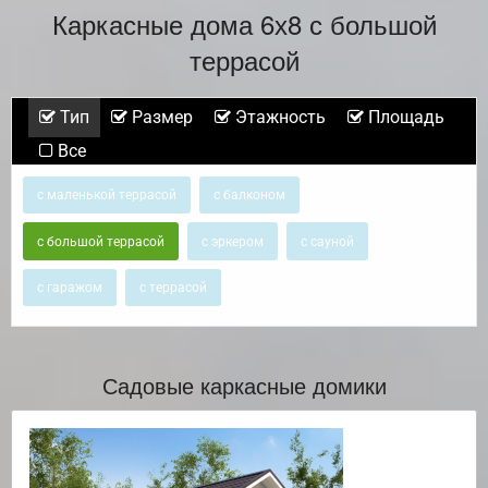
Каркасные дома 6х8 с большой
террасой
Тип
Размер
Этажность
Площадь
Все
с маленькой террасой
с балконом
с большой террасой
с эркером
с сауной
с гаражом
с террасой
Садовые каркасные домики