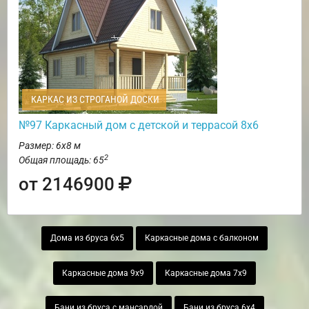
КАРКАС ИЗ СТРОГАНОЙ ДОСКИ
№97 Каркасный дом с детской и террасой 8х6
Размер: 6х8 м
2
Общая площадь: 65
от 2146900
Дома из бруса 6х5
Каркасные дома с балконом
Каркасные дома 9х9
Каркасные дома 7х9
Бани из бруса с мансардой
Бани из бруса 6х4