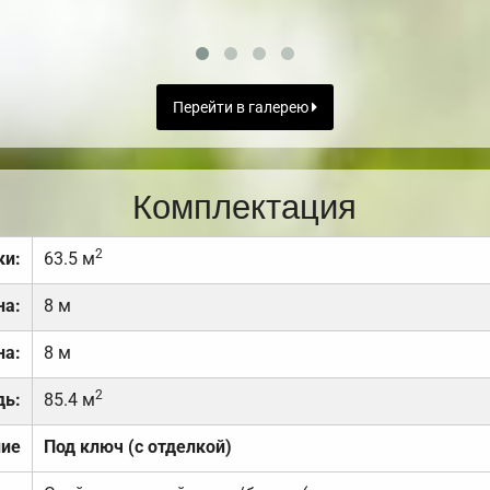
Перейти в галерею
Комплектация
2
ки:
63.5 м
на:
8 м
на:
8 м
2
дь:
85.4 м
ние
Под ключ (с отделкой)