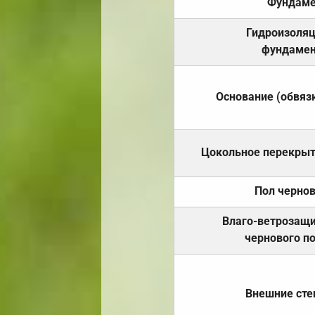
Фундаме
Гидроизоля
фундамен
Основание (обвяз
Цокольное перекры
Пол черно
Влаго-ветрозащ
чернового п
Внешние ст