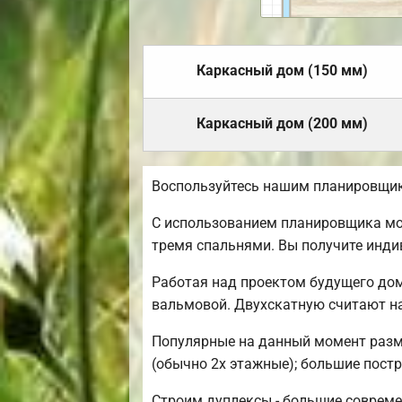
Каркасный дом (150 мм)
Каркасный дом (200 мм)
Воспользуйтесь нашим планировщик
С использованием планировщика мож
тремя спальнями. Вы получите инд
Работая над проектом будущего дом
вальмовой. Двухскатную считают н
Популярные на данный момент размер
(обычно 2х этажные); большие постр
Строим дуплексы - большие совреме