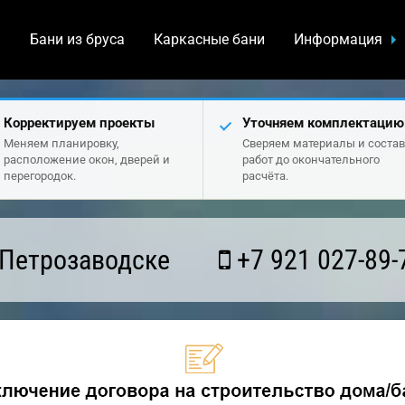
а
Бани из бруса
Каркасные бани
Информация
Корректируем проекты
Уточняем комплектацию
Меняем планировку,
Сверяем материалы и состав
расположение окон, дверей и
работ до окончательного
перегородок.
расчёта.
 Петрозаводске
+7 921 027-89-