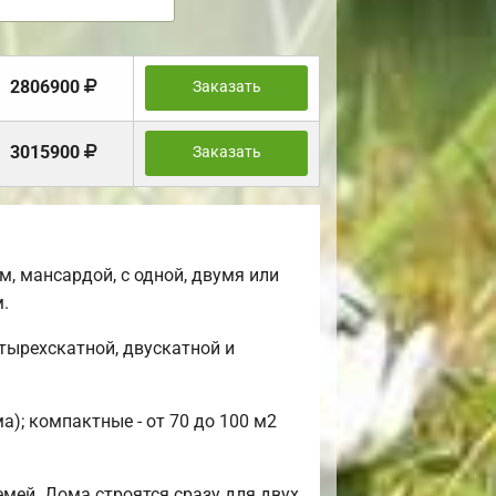
2806900
Заказать
3015900
Заказать
, мансардой, с одной, двумя или
.
тырехскатной, двускатной и
); компактные - от 70 до 100 м2
мей. Дома строятся сразу для двух