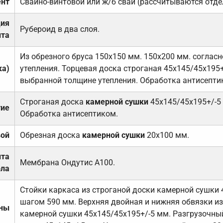
нт
Свайно-винтовой или ж/б сваи (рассчитываются отде
ция
Рубероид в два слоя.
та
Из обрезного бруса 150х150 мм. 150х200 мм. соглас
ка)
утепления. Торцевая доска строганая 45х145/45х195+
выбранной толщине утепления. Обработка антисепти
Строганая доска
камерной сушки
45х145/45х195+/-5
тие
Обработка антисептиком.
вой
Обрезная доска
камерной сушки
20х100 мм.
ита
Мембрана Ондутис А100.
ола
Стойки каркаса из строганой доски камерной сушки 
шагом 590 мм. Верхняя двойная и нижняя обвязки из
ены
камерной сушки 45х145/45х195+/-5 мм. Разгрузочный