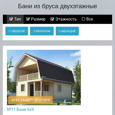
Бани из бруса двухэтажные
Тип
Размер
Этажность
Все
с террасой
с балконом
с верандой
БРУС КАМЕРНОЙ СУШКИ
№11 Баня 6х9