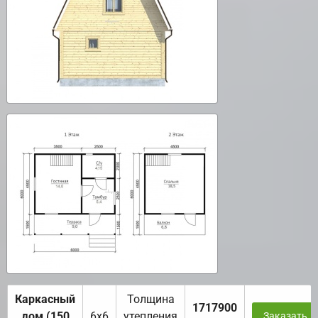
Каркасный
Толщина
1717900
дом (150
6х6
утепления
Заказать