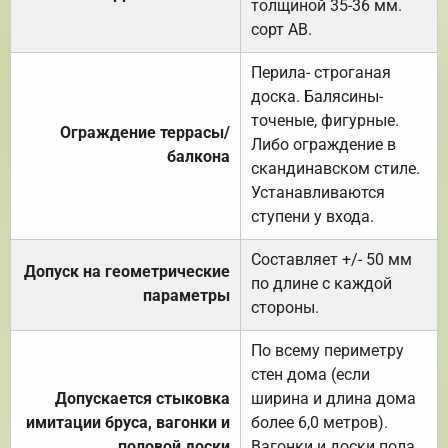
толщиной 35-36 мм.
сорт АВ.
Перила- строганая
доска. Балясины-
точеные, фигурные.
Ограждение террасы/
Либо ограждение в
балкона
скандинавском стиле.
Устанавливаются
ступени у входа.
Составляет +/- 50 мм
Допуск на геометрические
по длине с каждой
параметры
стороны.
По всему периметру
стен дома (если
Допускается стыковка
ширина и длина дома
имитации бруса, вагонки и
более 6,0 метров).
половой доски
Вагонки и доски пола