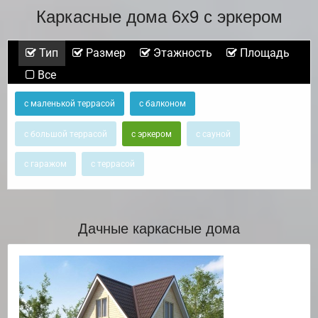
Каркасные дома 6х9 с эркером
Тип
Размер
Этажность
Площадь
Все
с маленькой террасой
с балконом
с большой террасой
с эркером
с сауной
с гаражом
с террасой
Дачные каркасные дома