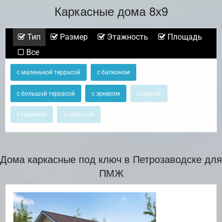
Каркасные дома 8х9
Тип
Размер
Этажность
Площадь
Все
с маленькой террасой
с балконом
с большой террасой
с эркером
с сауной
с гаражом
с террасой
Дома каркасные под ключ в Петрозаводске для
ПМЖ