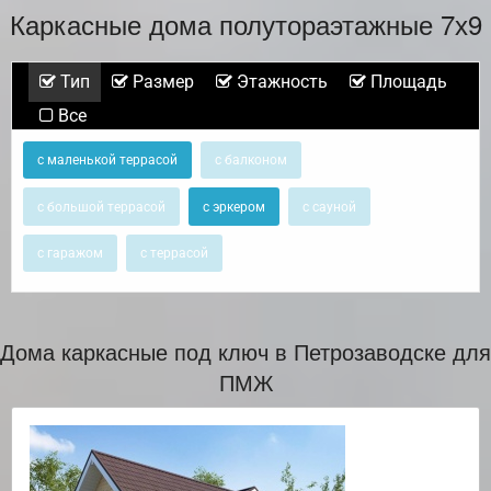
Каркасные дома полутораэтажные 7х9
Тип
Размер
Этажность
Площадь
Все
с маленькой террасой
с балконом
с большой террасой
с эркером
с сауной
с гаражом
с террасой
Дома каркасные под ключ в Петрозаводске для
ПМЖ