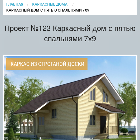
ГЛАВНАЯ
КАРКАСНЫЕ ДОМА
CURRENT:
КАРКАСНЫЙ ДОМ С ПЯТЬЮ СПАЛЬНЯМИ 7Х9
Проект №123 Каркасный дом с пятью
спальнями 7х9
КАРКАС ИЗ СТРОГАНОЙ ДОСКИ