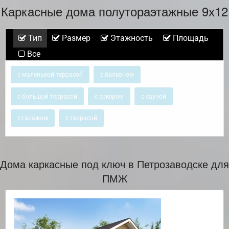
Каркасные дома полутораэтажные 9х12
Тип
Размер
Этажность
Площадь
Все
с маленькой террасой
с балконом
с большой террасой
с эркером
с сауной
с гаражом
с террасой
Дома каркасные под ключ в Петрозаводске для
ПМЖ