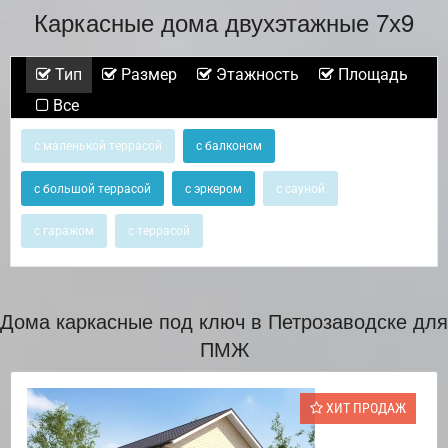
Каркасные дома двухэтажные 7х9
Тип
Размер
Этажность
Площадь
Все
с маленькой террасой
с балконом
с большой террасой
с эркером
с сауной
с гаражом
с террасой
Дома каркасные под ключ в Петрозаводске для
ПМЖ
ХИТ ПРОДАЖ