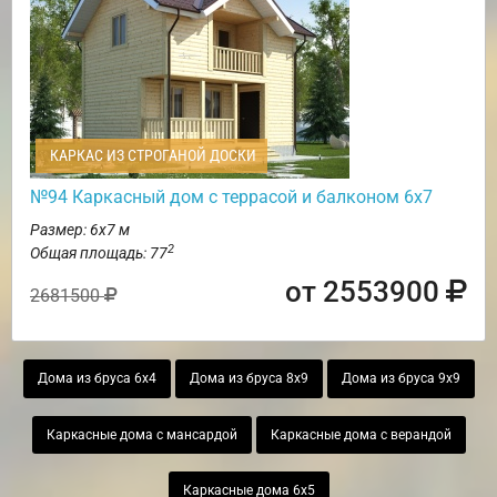
КАРКАС ИЗ СТРОГАНОЙ ДОСКИ
№94 Каркасный дом с террасой и балконом 6х7
Размер: 6х7 м
2
Общая площадь: 77
от 2553900
2681500
Дома из бруса 6х4
Дома из бруса 8х9
Дома из бруса 9х9
Каркасные дома с мансардой
Каркасные дома с верандой
Каркасные дома 6х5