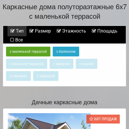
Каркасные дома полутораэтажные 6х7
с маленькой террасой
Тип
Размер
Этажность
Площадь
Все
с маленькой террасой
с балконом
с большой террасой
с эркером
с сауной
с гаражом
с террасой
Дачные каркасные дома
ХИТ ПРОДАЖ