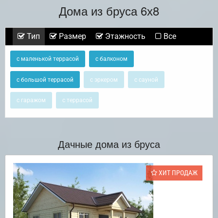
Дома из бруса 6х8
Тип
Размер
Этажность
Все
с маленькой террасой
с балконом
с большой террасой
с эркером
с сауной
с гаражом
с террасой
Дачные дома из бруса
ХИТ ПРОДАЖ