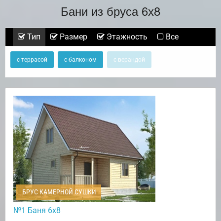
Бани из бруса 6х8
Тип
Размер
Этажность
Все
с террасой
с балконом
с верандой
БРУС КАМЕРНОЙ СУШКИ
№1 Баня 6х8