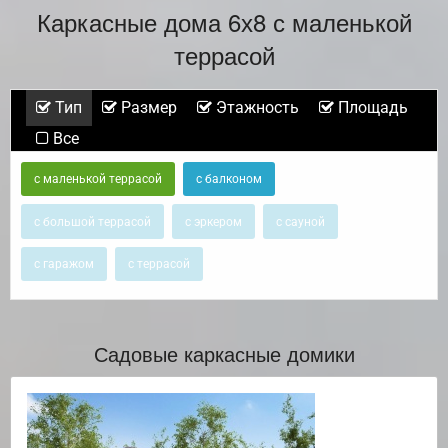
Каркасные дома 6х8 с маленькой
террасой
Тип
Размер
Этажность
Площадь
Все
с маленькой террасой
с балконом
с большой террасой
с эркером
с сауной
с гаражом
с террасой
Садовые каркасные домики