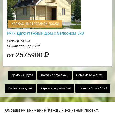
КАРКАС ИЗ СТРОГАНОЙ ДОСКИ
№77 Двухэтажный Дом с балконом 6х8
Размер: 6х8 м
2
Общая площадь: 74
от 2575900
Дома из бруса
Дома из бруса 4х5
Дома из бруса 7х9
Каркасные дома
Каркасные дома 6х4
Бани из бруса 10х8
Обращаем внимание! Каждый эскизный проект,