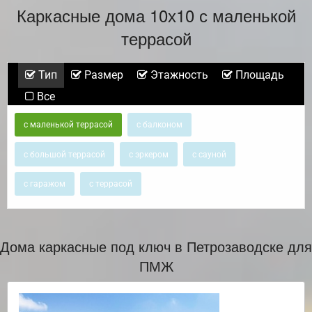
Каркасные дома 10х10 с маленькой
террасой
Тип
Размер
Этажность
Площадь
Все
с маленькой террасой
с балконом
с большой террасой
с эркером
с сауной
с гаражом
с террасой
Дома каркасные под ключ в Петрозаводске для
ПМЖ