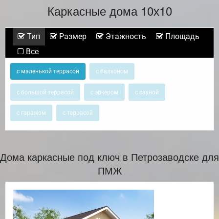
Каркасные дома 10х10
Тип
Размер
Этажность
Площадь
Все
с маленькой террасой
с балконом
с большой террасой
с эркером
с сауной
с гаражом
с террасой
Дома каркасные под ключ в Петрозаводске для
ПМЖ