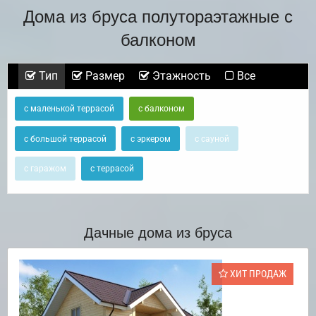
Дома из бруса полутораэтажные с
балконом
Тип
Размер
Этажность
Все
с маленькой террасой
с балконом
с большой террасой
с эркером
с сауной
с гаражом
с террасой
Дачные дома из бруса
ХИТ ПРОДАЖ