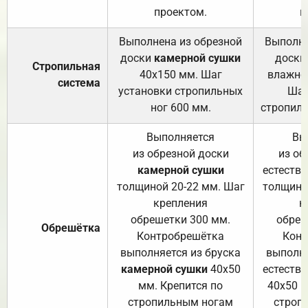
проектом.
п
Выполнена из обрезной
Выполне
доски
камерной сушки
доски
Стропильная
40х150 мм. Шаг
влажно
система
установки стропильных
Шаг
ног 600 мм.
стропиль
Выполняется
Вы
из обрезной доски
из об
камерной сушки
естеств
толщиной 20-22 мм. Шаг
толщино
крепления
к
обрешетки 300 мм.
обреш
Обрешётка
Контробрешётка
Конт
выполняется из бруска
выполня
камерной сушки
40х50
естеств
мм. Крепится по
40х50 м
стропильным ногам
строп