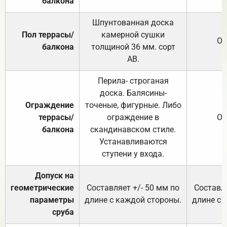
балкона
Шпунтованная доска
Пол террасы/
камерной сушки
От
балкона
толщиной 36 мм. сорт
АВ.
Перила- строганая
доска. Балясины-
Ограждение
точеные, фигурные. Либо
террасы/
ограждение в
От
балкона
скандинавском стиле.
Устанавливаются
ступени у входа.
Допуск на
геометрические
Составляет +/- 50 мм по
Составля
параметры
длине с каждой стороны.
длине с 
сруба