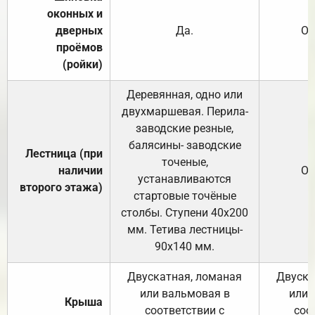
оконных и
дверных
Да.
От
проёмов
(ройки)
Деревянная, одно или
двухмаршевая. Перила-
заводские резные,
балясины- заводские
Лестница (при
точеные,
наличии
От
устанавливаются
второго этажа)
стартовые точёные
столбы. Ступени 40х200
мм. Тетива лестницы-
90х140 мм.
Двускатная, ломаная
Двуска
или вальмовая в
или 
Крыша
соответствии с
соо