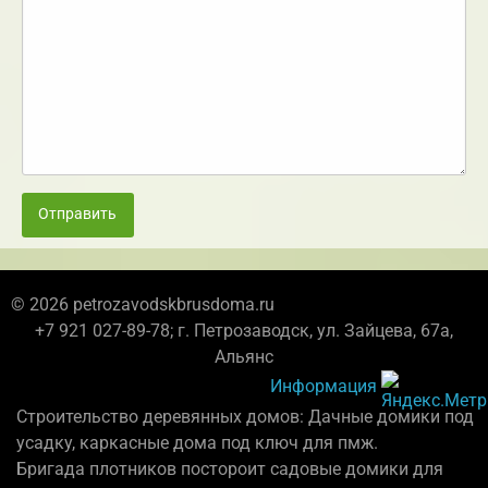
Отправить
© 2026 petrozavodskbrusdoma.ru
+7 921 027-89-78; г. Петрозаводск, ул. Зайцева, 67а,
Альянс
Информация
Строительство деревянных домов: Дачные домики под
усадку, каркасные дома под ключ для пмж.
Бригада плотников постороит садовые домики для