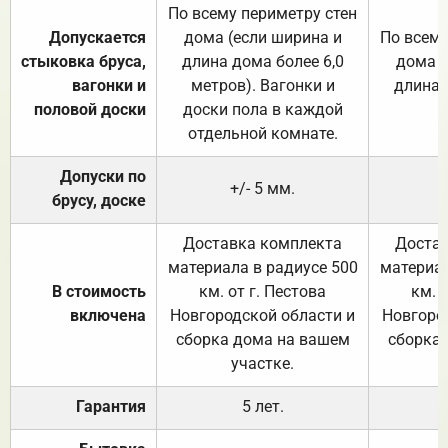
По всему периметру стен
Допускается
дома (если ширина и
По всему
стыковка бруса,
длина дома более 6,0
дома (
вагонки и
метров). Вагонки и
длина 
половой доски
доски пола в каждой
отдельной комнате.
Допуски по
+/- 5 мм.
брусу, доске
Доставка комплекта
Достав
материала в радиусе 500
материал
В стоимость
км. от г. Пестова
км. 
включена
Новгородской области и
Новгоро
сборка дома на вашем
сборка
участке.
Гарантия
5 лет.