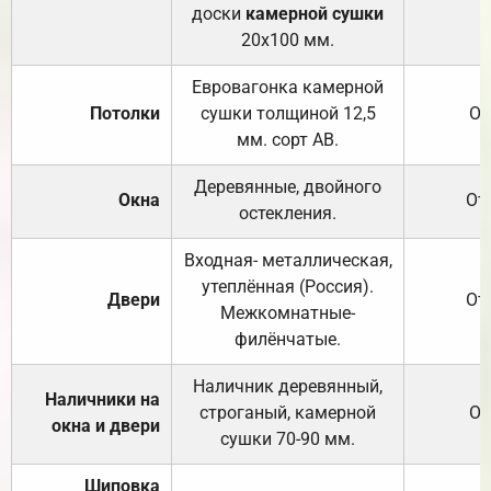
доски
камерной сушки
20х100 мм.
Евровагонка камерной
Потолки
сушки толщиной 12,5
От
мм. сорт АВ.
Деревянные, двойного
Окна
От
остекления.
Входная- металлическая,
утеплённая (Россия).
Двери
От
Межкомнатные-
филёнчатые.
Наличник деревянный,
Наличники на
строганый, камерной
От
окна и двери
сушки 70-90 мм.
Шиповка