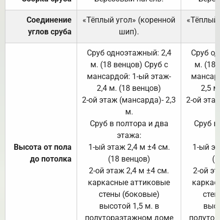
Соединение
«Тёплый угол» (коренной
«Тёплый 
углов сруба
шип).
Сруб одноэтажный: 2,4
Сруб од
м. (18 венцов) Сруб с
м. (18
мансардой: 1-ый этаж-
мансард
2,4 м. (18 венцов)
2,5 м
2-ой этаж (мансарда)- 2,3
2-ой этаж
м.
Сруб в полтора и два
Сруб в
этажа:
Высота от пола
1-ый этаж 2,4 м ±4 см.
1-ый эт
до потолка
(18 венцов)
(1
2-ой этаж 2,4 м ±4 см.
2-ой эт
каркасные аттиковые
каркас
стены (боковые)
стен
высотой 1,5 м. в
высо
полутораэтажном доме
полутор