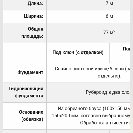
Длина:
7 м
Ширина:
6 м
Общая
2
77 м
площадь:
Под 
Под ключ (с отделкой)
Свайно-винтовой или ж/б сваи (р
Фундамент
отдельно).
Гидроизоляция
Рубероид в два слоя
фундамента
Из обрезного бруса (100х150 мм.
Основание
150х200 мм. согласно выбранному с
(обвязка)
Обработка антисептик