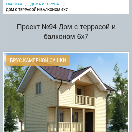
ГЛАВНАЯ
ДОМА ИЗ БРУСА
CURRENT:
ДОМ С ТЕРРАСОЙ И БАЛКОНОМ 6Х7
Проект №94 Дом с террасой и
балконом 6х7
БРУС КАМЕРНОЙ СУШКИ