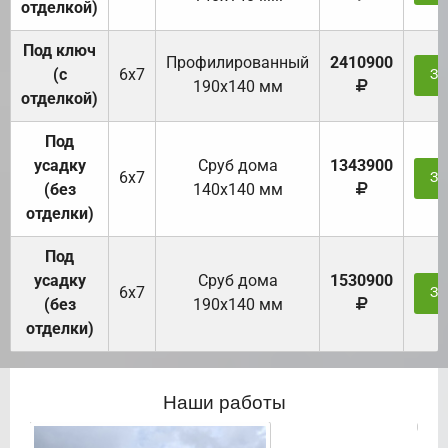
отделкой)
Под ключ
Профилированный
2410900
(с
6х7
За
190х140 мм
отделкой)
Под
усадку
Cруб дома
1343900
6х7
За
(без
140х140 мм
отделки)
Под
усадку
Cруб дома
1530900
6х7
За
(без
190х140 мм
отделки)
Наши работы