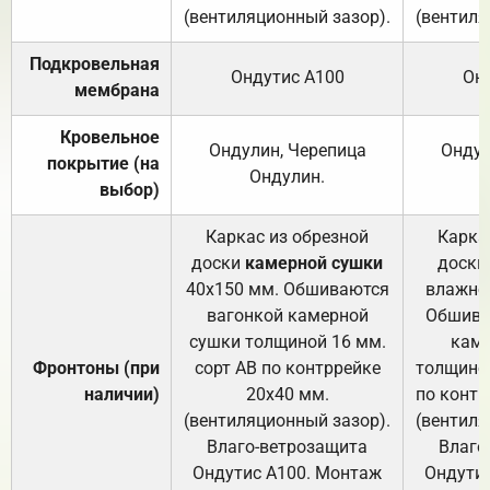
(вентиляционный зазор).
(вентиля
Подкровельная
Ондутис А100
Он
мембрана
Кровельное
Ондулин, Черепица
Ондул
покрытие (на
Ондулин.
выбор)
Каркас из обрезной
Карка
доски
камерной сушки
доски
40х150 мм. Обшиваются
влажно
вагонкой камерной
Обшива
сушки толщиной 16 мм.
каме
Фронтоны (при
сорт АВ по контррейке
толщиной
наличии)
20х40 мм.
по контр
(вентиляционный зазор).
(вентиля
Влаго-ветрозащита
Влаго
Ондутис А100. Монтаж
Ондути