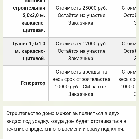
Бытовка
строительная
Стоимость 23000 руб.
Стоимо
2,0х3,0 м.
Остаётся на участке
Остаёт
каркасно-
Заказчика.
З
щитовая.
Туалет 1,0х1,0
Стоимость 12000 руб.
Стоимо
м. каркасно-
Остаётся на участке
Остаёт
щитовой.
Заказчика.
З
Стоимость аренды на
Стоимо
весь срок строительства
весь сро
Генератор
10000 руб. ГСМ за счёт
10000 р
Заказчика.
З
Строительство дома может выполняться в двух
видах: под усадку, когда дом будет отстаиваться в
течение определенного времени и сразу под ключ.