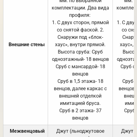
мм. по выбранной
мм. 
комплектации. Два вида
комплек
профиля:
п
1. С двух сторон, прямой
1. С дву
со снятой фаской. 2.
со сня
Снаружи под «блок-
Снару
Внешние стены
хаус», внутри прямой.
хаус», 
Высота сруба: Сруб
Высот
одноэтажный- 18 венцов
одноэта
Сруб с мансардой- 18
Сруб с
венцов
Сруб в 1,5 этажа- 18
Сруб в
венцов, далее каркас с
венцов,
внешней отделкой
внеш
имитацией бруса.
имит
Сруб в 2 этажа- 37
Сруб 
венцов
Межвенцовый
Джут (льноджутовое
Джут 