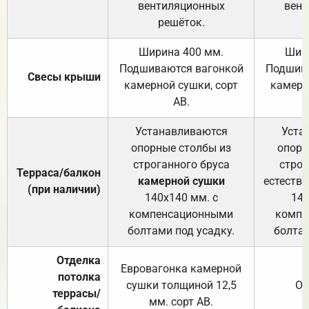
вентиляционных
вент
решёток.
Ширина 400 мм.
Шир
Подшиваются вагонкой
Подшива
Свесы крыши
камерной сушки, сорт
камерн
АВ.
Устанавливаются
Уста
опорные столбы из
опорн
строганного бруса
строг
Терраса/балкон
камерной сушки
естеств
(при наличии)
140х140 мм. с
140
компенсационными
компе
болтами под усадку.
болтам
Отделка
Евровагонка камерной
потолка
сушки толщиной 12,5
От
террасы/
мм. сорт АВ.