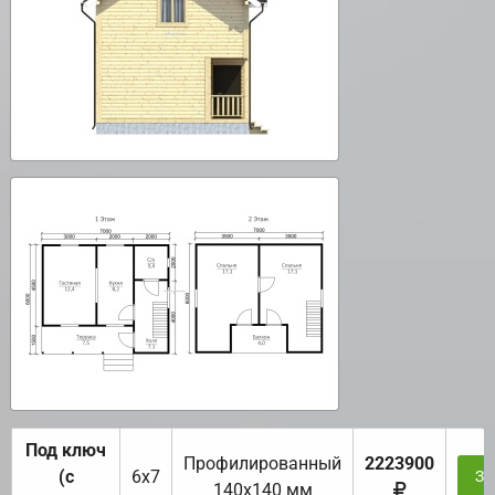
Под ключ
Профилированный
2223900
(с
6х7
За
140х140 мм