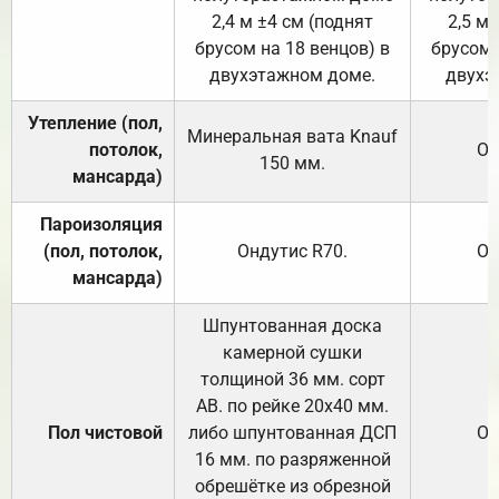
2,4 м ±4 см (поднят
2,5 м 
брусом на 18 венцов) в
брусом 
двухэтажном доме.
двухэ
Утепление (пол,
Минеральная вата
Knauf
потолок,
От
150
мм.
мансарда)
Пароизоляция
(пол, потолок,
Ондутис
R70
.
От
мансарда)
Шпунтованная доска
камерной сушки
толщиной 36 мм. сорт
АВ. по рейке 20х40 мм.
Пол чистовой
либо шпунтованная ДСП
От
16 мм. по разряженной
обрешётке из обрезной