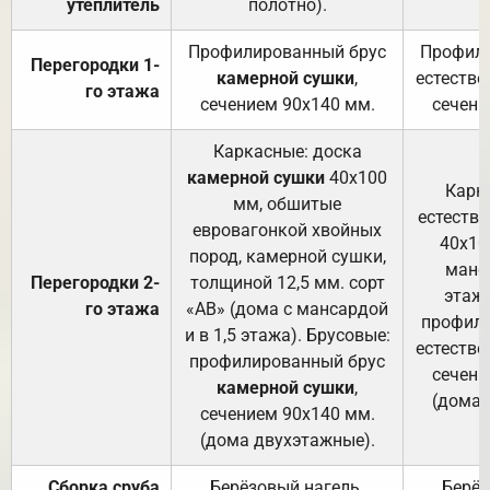
утеплитель
полотно).
п
Профилированный брус
Профили
Перегородки 1-
камерной сушки
,
естестве
го этажа
сечением 90х140 мм.
сечени
Каркасные: доска
камерной сушки
40х100
Карк
мм, обшитые
естеств
евровагонкой хвойных
40х10
пород, камерной сушки,
манса
Перегородки 2-
толщиной 12,5 мм. сорт
этажа
го этажа
«АВ» (дома с мансардой
профили
и в 1,5 этажа). Брусовые:
естестве
профилированный брус
сечени
камерной сушки
,
(дома 
сечением 90х140 мм.
(дома двухэтажные).
Сборка сруба
Берёзовый нагель.
Берёз