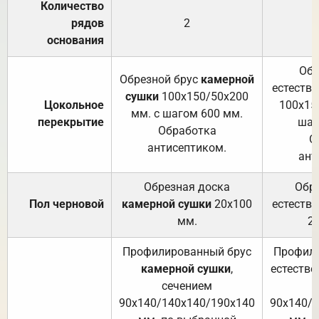
Количество
рядов
2
основания
Обр
Обрезной брус
камерной
естеств
сушки
100х150/50х200
Цокольное
100х15
мм. с шагом 600 мм.
перекрытие
шаг
Обработка
О
антисептиком.
ант
Обрезная доска
Обр
Пол черновой
камерной сушки
20х100
естеств
мм.
2
Профилированный брус
Профили
камерной сушки
,
естестве
сечением
с
90х140/140х140/190х140
90х140/