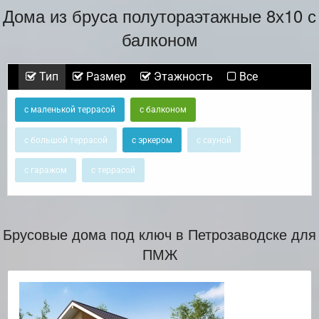
Дома из бруса полутораэтажные 8х10 с
балконом
Тип
Размер
Этажность
Все
с маленькой террасой
с балконом
с большой террасой
с эркером
с сауной
с гаражом
с террасой
Брусовые дома под ключ в Петрозаводске для
ПМЖ