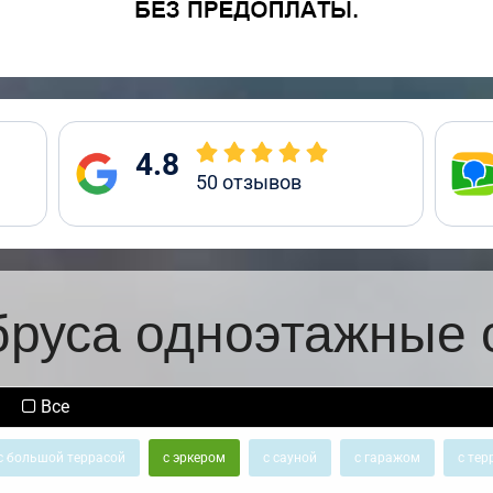
4.8
50
отзывов
бруса одноэтажные 
Все
с большой террасой
с эркером
с сауной
с гаражом
с тер