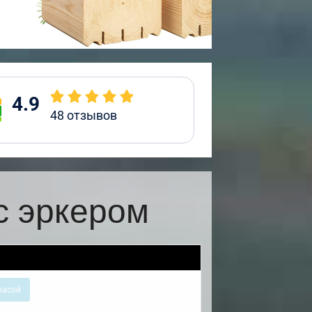
4.9
48
отзывов
с эркером
расой