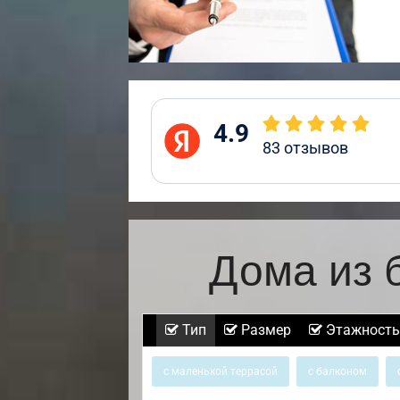
4.9
83
отзывов
Дома из 
Тип
Размер
Этажность
с маленькой террасой
с балконом