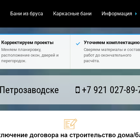
а
Бани из бруса
Каркасные бани
Информация
Корректируем проекты
Уточняем комплектацию
Меняем планировку,
Сверяем материалы и состав
расположение окон, дверей и
работ до окончательного
перегородок.
расчёта.
 Петрозаводске
+7 921 027-89-