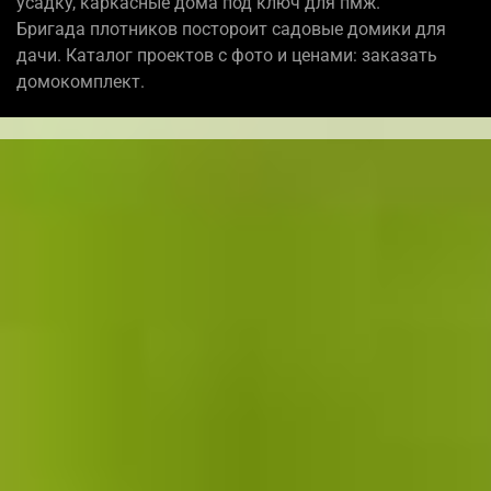
усадку, каркасные дома под ключ для пмж.
Бригада плотников постороит садовые домики для
дачи. Каталог проектов с фото и ценами: заказать
домокомплект.