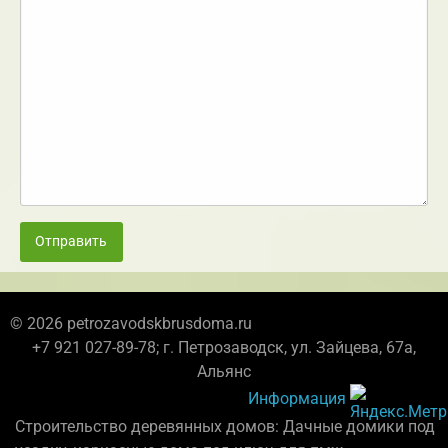
Отправить
© 2026 petrozavodskbrusdoma.ru
+7 921 027-89-78; г. Петрозаводск, ул. Зайцева, 67а,
Альянс
Информация
Строительство деревянных домов: Дачные домики под