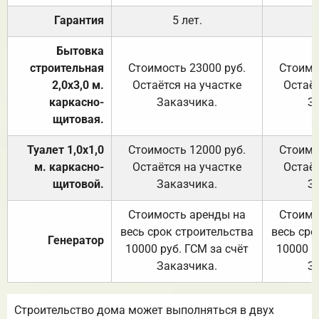
Гарантия
5 лет.
Бытовка
строительная
Стоимость 23000 руб.
Стоимо
2,0х3,0 м.
Остаётся на участке
Остаёт
каркасно-
Заказчика.
З
щитовая.
Туалет 1,0х1,0
Стоимость 12000 руб.
Стоимо
м. каркасно-
Остаётся на участке
Остаёт
щитовой.
Заказчика.
З
Стоимость аренды на
Стоимо
весь срок строительства
весь сро
Генератор
10000 руб. ГСМ за счёт
10000 р
Заказчика.
З
Строительство дома может выполняться в двух