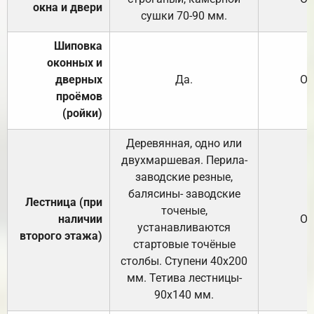
окна и двери
сушки 70-90 мм.
Шиповка
оконных и
дверных
Да.
От
проёмов
(ройки)
Деревянная, одно или
двухмаршевая. Перила-
заводские резные,
балясины- заводские
Лестница (при
точеные,
наличии
От
устанавливаются
второго этажа)
стартовые точёные
столбы. Ступени 40х200
мм. Тетива лестницы-
90х140 мм.