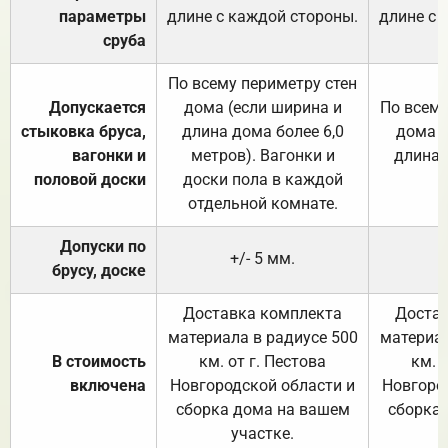
параметры
длине с каждой стороны.
длине с 
сруба
По всему периметру стен
Допускается
дома (если ширина и
По всему
стыковка бруса,
длина дома более 6,0
дома (
вагонки и
метров). Вагонки и
длина 
половой доски
доски пола в каждой
отдельной комнате.
Допуски по
+/- 5 мм.
брусу, доске
Доставка комплекта
Достав
материала в радиусе 500
материал
В стоимость
км. от г. Пестова
км. 
включена
Новгородской области и
Новгоро
сборка дома на вашем
сборка
участке.