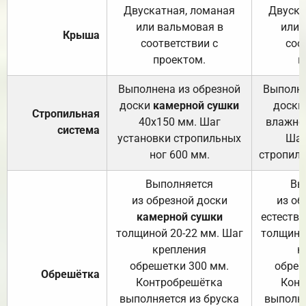
Двускатная, ломаная
Двуска
или вальмовая в
или 
Крыша
соответствии с
соо
проектом.
п
Выполнена из обрезной
Выполне
доски
камерной сушки
доски
Стропильная
40х150 мм. Шаг
влажно
система
установки стропильных
Шаг
ног 600 мм.
стропиль
Выполняется
Вы
из обрезной доски
из об
камерной сушки
естеств
толщиной 20-22 мм. Шаг
толщино
крепления
к
обрешетки 300 мм.
обреш
Обрешётка
Контробрешётка
Конт
выполняется из бруска
выполня