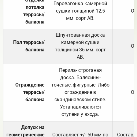
Евровагонка камерной
потолка
сушки толщиной 12,5
От
террасы/
мм. сорт АВ.
балкона
Шпунтованная доска
Пол террасы/
камерной сушки
От
балкона
толщиной 36 мм. сорт
АВ.
Перила- строганая
доска. Балясины-
Ограждение
точеные, фигурные. Либо
террасы/
ограждение в
От
балкона
скандинавском стиле.
Устанавливаются
ступени у входа.
Допуск на
геометрические
Составляет +/- 50 мм по
Составля