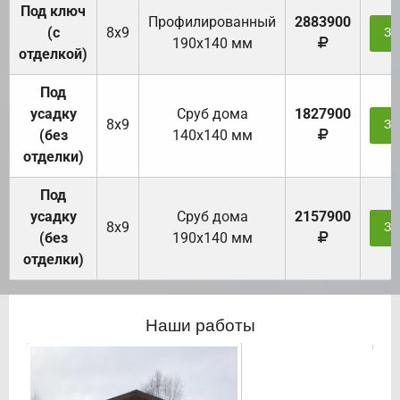
Под ключ
Профилированный
2883900
(с
8х9
За
190х140 мм
отделкой)
Под
усадку
Cруб дома
1827900
8х9
За
(без
140х140 мм
отделки)
Под
усадку
Cруб дома
2157900
8х9
За
(без
190х140 мм
отделки)
Наши работы