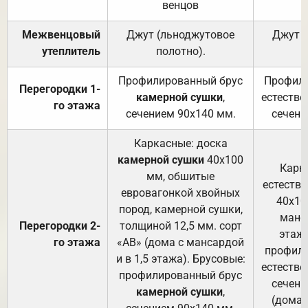
венцов
Межвенцовый
Джут (льноджутовое
Джут 
утеплитель
полотно).
п
Профилированный брус
Профили
Перегородки 1-
камерной сушки
,
естестве
го этажа
сечением 90х140 мм.
сечени
Каркасные: доска
камерной сушки
40х100
Карк
мм, обшитые
естеств
евровагонкой хвойных
40х10
пород, камерной сушки,
манса
Перегородки 2-
толщиной 12,5 мм. сорт
этажа
го этажа
«АВ» (дома с мансардой
профили
и в 1,5 этажа). Брусовые:
естестве
профилированный брус
сечени
камерной сушки
,
(дома 