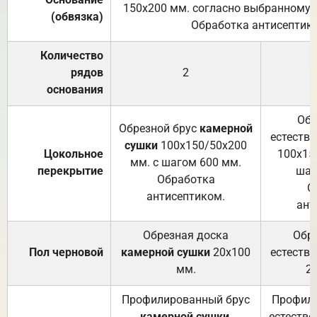
150х200 мм. согласно выбранному с
(обвязка)
Обработка антисептик
Количество
рядов
2
основания
Обр
Обрезной брус
камерной
естеств
сушки
100х150/50х200
Цокольное
100х15
мм. с шагом 600 мм.
перекрытие
шаг
Обработка
О
антисептиком.
ант
Обрезная доска
Обр
Пол черновой
камерной сушки
20х100
естеств
мм.
2
Профилированный брус
Профили
камерной сушки
,
естестве