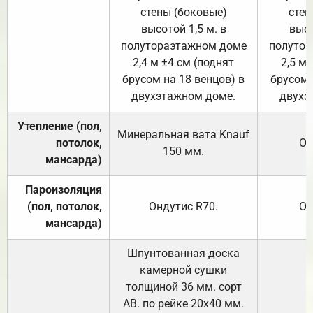
стены (боковые)
стен
высотой 1,5 м. в
высо
полутораэтажном доме
полутор
2,4 м ±4 см (поднят
2,5 м 
брусом на 18 венцов) в
брусом 
двухэтажном доме.
двухэ
Утепление (пол,
Минеральная вата
Knauf
потолок,
От
150
мм.
мансарда)
Пароизоляция
(пол, потолок,
Ондутис
R70
.
От
мансарда)
Шпунтованная доска
камерной сушки
толщиной 36 мм. сорт
АВ. по рейке 20х40 мм.