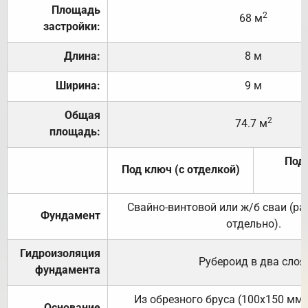
Площадь
2
68 м
застройки:
Длина:
8 м
Ширина:
9 м
Общая
2
74.7 м
площадь:
Под 
Под ключ (с отделкой)
Свайно-винтовой или ж/б сваи (р
Фундамент
отдельно).
Гидроизоляция
Рубероид в два слоя
фундамента
Из обрезного бруса (100х150 мм.
Основание