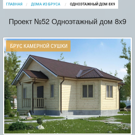
ГЛАВНАЯ
ДОМА ИЗ БРУСА
CURRENT:
ОДНОЭТАЖНЫЙ ДОМ 8Х9
Проект №52 Одноэтажный дом 8х9
БРУС КАМЕРНОЙ СУШКИ