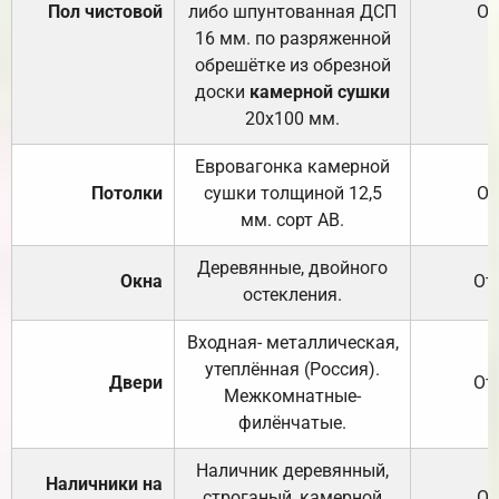
Пол чистовой
либо шпунтованная ДСП
От
16 мм. по разряженной
обрешётке из обрезной
доски
камерной сушки
20х100 мм.
Евровагонка камерной
Потолки
сушки толщиной 12,5
От
мм. сорт АВ.
Деревянные, двойного
Окна
От
остекления.
Входная- металлическая,
утеплённая (Россия).
Двери
От
Межкомнатные-
филёнчатые.
Наличник деревянный,
Наличники на
строганый, камерной
От