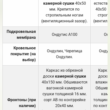
камерной сушки
40х50
естеств
мм. Крепится по
40х50 м
стропильным ногам
строп
(вентиляционный зазор).
(вентиля
Подкровельная
Ондутис А100
Он
мембрана
Кровельное
Ондулин, Черепица
Ондул
покрытие (на
Ондулин.
выбор)
Каркас из обрезной
Карка
доски
камерной сушки
доски
40х150 мм. Обшиваются
влажно
вагонкой камерной
Обшива
сушки толщиной 16 мм.
каме
Фронтоны (при
сорт АВ по контррейке
толщиной
наличии)
20х40 мм.
по контр