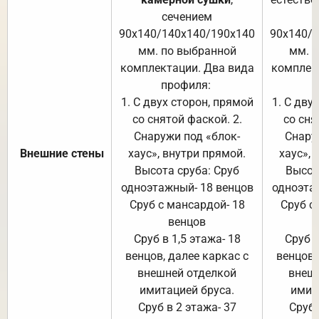
сечением
с
90х140/140х140/190х140
90х140/
мм. по выбранной
мм. 
комплектации. Два вида
комплек
профиля:
п
1. С двух сторон, прямой
1. С дву
со снятой фаской. 2.
со сня
Снаружи под «блок-
Снару
Внешние стены
хаус», внутри прямой.
хаус», 
Высота сруба: Сруб
Высот
одноэтажный- 18 венцов
одноэта
Сруб с мансардой- 18
Сруб с
венцов
Сруб в 1,5 этажа- 18
Сруб в
венцов, далее каркас с
венцов,
внешней отделкой
внеш
имитацией бруса.
имит
Сруб в 2 этажа- 37
Сруб 