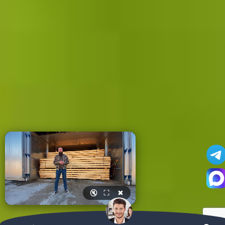
🔇
⛶
✖