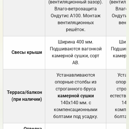
(вентиляционный зазор).
(вентиля
Влаго-ветрозащита
Влаго
Ондутис А100. Монтаж
Ондути
вентиляционных
вент
решёток.
Ширина 400 мм.
Шир
Подшиваются вагонкой
Подшива
Свесы крыши
камерной сушки, сорт
камерн
АВ.
Устанавливаются
Уста
опорные столбы из
опорн
строганного бруса
строг
Терраса/балкон
камерной сушки
естеств
(при наличии)
140х140 мм. с
140
компенсационными
компе
болтами под усадку.
болтам
Отделка