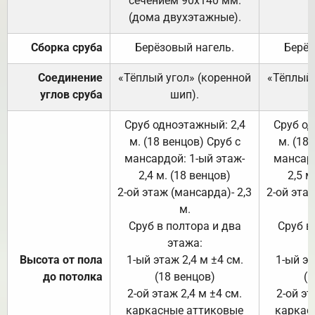
сечением 90х140 мм.
(дома двухэтажные).
Сборка сруба
Берёзовый нагель.
Берёз
Соединение
«Тёплый угол» (коренной
«Тёплый 
углов сруба
шип).
Сруб одноэтажный: 2,4
Сруб од
м. (18 венцов) Сруб с
м. (18
мансардой: 1-ый этаж-
мансард
2,4 м. (18 венцов)
2,5 м
2-ой этаж (мансарда)- 2,3
2-ой этаж
м.
Сруб в полтора и два
Сруб в
этажа:
Высота от пола
1-ый этаж 2,4 м ±4 см.
1-ый эт
до потолка
(18 венцов)
(1
2-ой этаж 2,4 м ±4 см.
2-ой эт
каркасные аттиковые
каркас