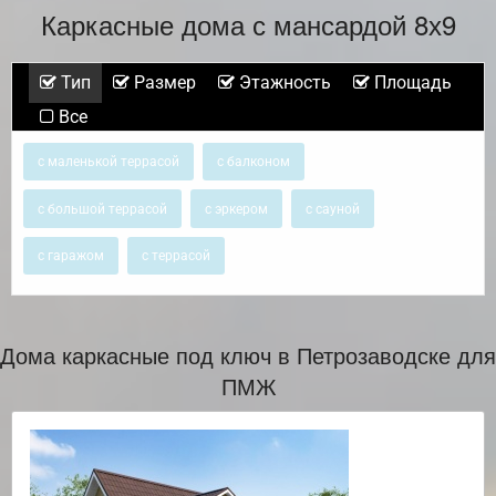
Каркасные дома с мансардой 8х9
Тип
Размер
Этажность
Площадь
Все
с маленькой террасой
с балконом
с большой террасой
с эркером
с сауной
с гаражом
с террасой
Дома каркасные под ключ в Петрозаводске для
ПМЖ