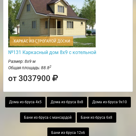
КАРКАС ИЗ СТРОГАНОЙ ДОСКИ
№131 Каркасный дом 8х9 с котельной
Размер: 8х9 м
2
Общая площадь: 88.8
от 3037900
Дома из бруса 4х5
Дома из бруса 8х8
Дома из бруса 9х10
Бани из бруса с мансардой
Бани из бруса 6х8
Бани из бруса 12х6