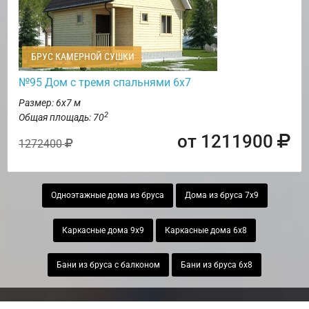
БРУС КАМЕРНОЙ СУШКИ
№95 Дом с тремя спальнями 6х7
Размер: 6х7 м
2
Общая площадь: 70
от 1211900
1272400
Одноэтажные дома из бруса
Дома из бруса 7х9
Каркасные дома 9х9
Каркасные дома 6х8
Бани из бруса с балконом
Бани из бруса 6х8