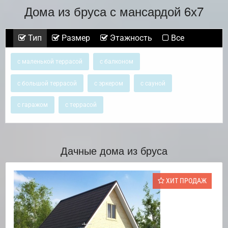
Дома из бруса с мансардой 6х7
Тип
Размер
Этажность
Все
с маленькой террасой
с балконом
с большой террасой
с эркером
с сауной
с гаражом
с террасой
Дачные дома из бруса
ХИТ ПРОДАЖ