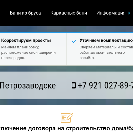
а
Бани из бруса
Каркасные бани
Информация
Корректируем проекты
Уточняем комплектацию
Меняем планировку,
Сверяем материалы и состав
расположение окон, дверей и
работ до окончательного
перегородок.
расчёта.
 Петрозаводске
+7 921 027-89-