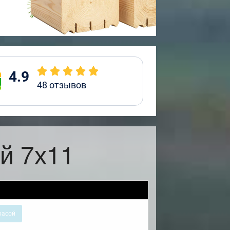
4.9
48
отзывов
й 7х11
расой