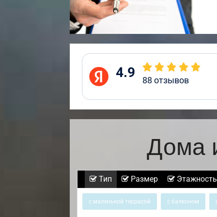
4.9
88
отзывов
Дома 
Тип
Размер
Этажность
с маленькой террасой
с балконом