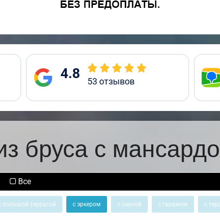
4.8
53
отзывов
из бруса с мансардо
Все
с большой террасой
с эркером
с сауной
с гаражом
с тер