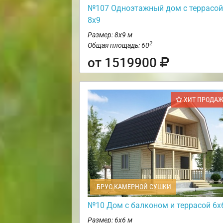
№107 Одноэтажный дом с террасой
8х9
Размер: 8х9 м
2
Общая площадь: 60
от 1519900
ХИТ ПРОДА
БРУС КАМЕРНОЙ СУШКИ
№10 Дом с балконом и террасой 6х
Размер: 6х6 м