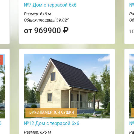
№7 Дом с террасой 6х6
№
Размер: 6х6 м
Ра
2
Общая площадь: 39.02
Об
от 969900
1
Ж
БРУС КАМЕРНОЙ СУШКИ
6
№12 Дом с террасой 6х6
№
Размер: 6х6 м
Ра