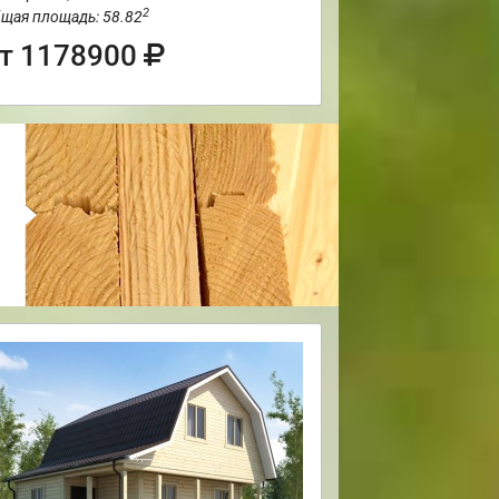
2
щая площадь: 58.82
т 1178900