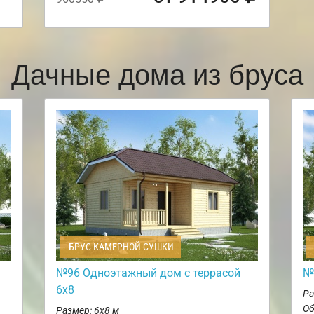
Дачные дома из бруса
БРУС КАМЕРНОЙ СУШКИ
№96 Одноэтажный дом с террасой
№
6х8
Ра
Об
Размер: 6х8 м