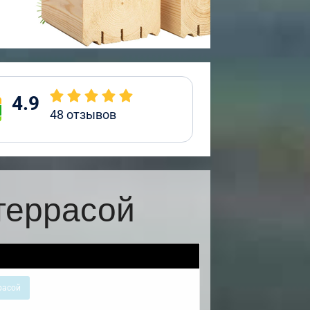
4.9
48
отзывов
террасой
расой