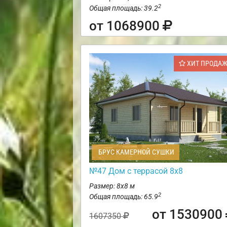
2
Общая площадь: 39.2
от 1068900
ХИТ ПРОДА
БРУС КАМЕРНОЙ СУШКИ
№47 Дом с террасой 8х8
Размер: 8х8 м
2
Общая площадь: 65.9
от 1530900
1607350