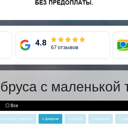
4.8
67
отзывов
 бруса с маленькой 
Все
с большой террасой
с эркером
с сауной
с гаражом
с тер