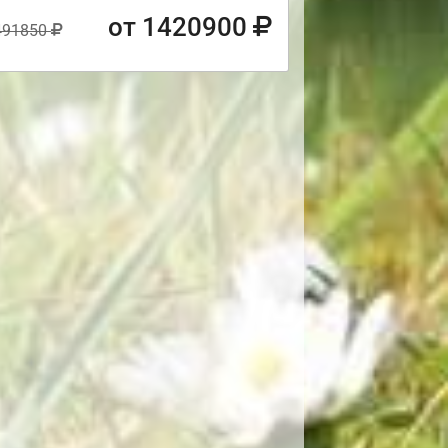
от 1420900
491850