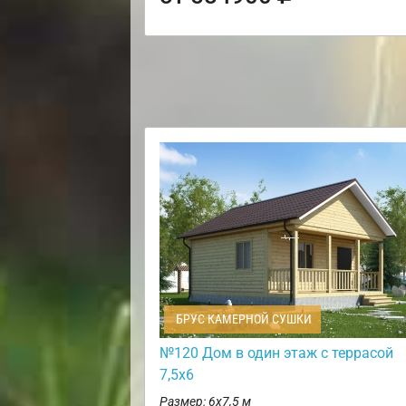
БРУС КАМЕРНОЙ СУШКИ
№120 Дом в один этаж с террасой
7,5х6
Размер: 6х7,5 м