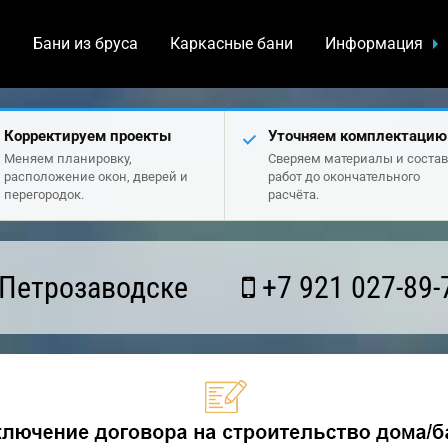
а
Бани из бруса
Каркасные бани
Информация
Корректируем проекты
Уточняем комплектацию
Меняем планировку,
Сверяем материалы и состав
расположение окон, дверей и
работ до окончательного
перегородок.
расчёта.
 Петрозаводске
+7 921 027-89-