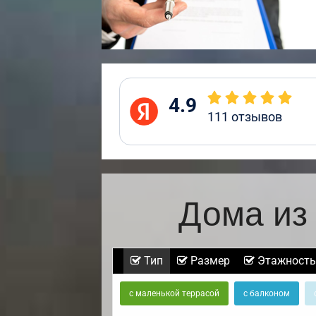
4.9
111
отзывов
Дома из
Тип
Размер
Этажность
с маленькой террасой
с балконом