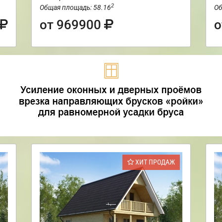
2
Общая площадь: 58.16
Об
от 969900
о
ХИТ ПРОДАЖ