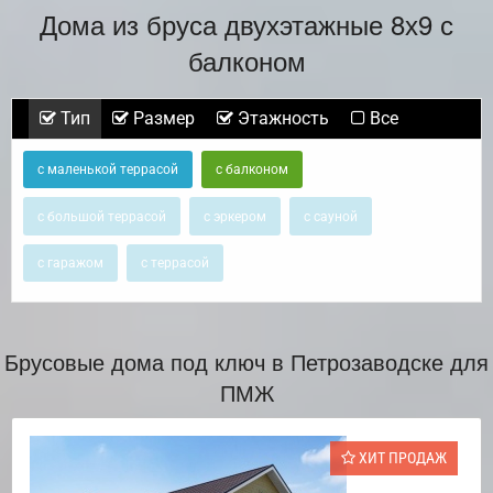
Дома из бруса двухэтажные 8х9 с
балконом
Тип
Размер
Этажность
Все
с маленькой террасой
с балконом
с большой террасой
с эркером
с сауной
с гаражом
с террасой
Брусовые дома под ключ в Петрозаводске для
ПМЖ
ХИТ ПРОДАЖ