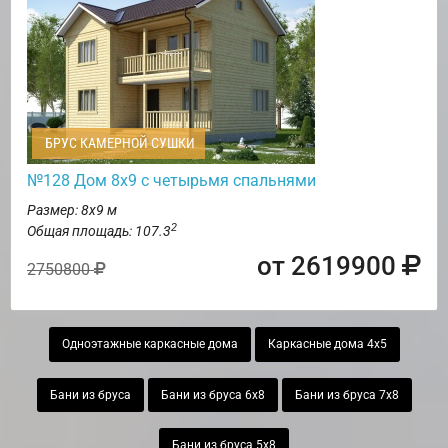
БРУС КАМЕРНОЙ СУШКИ
№128 Дом 8х9 с четырьмя спальнями
Размер: 8х9 м
2
Общая площадь: 107.3
от 2619900
2750800
Одноэтажные каркасные дома
Каркасные дома 4х5
Бани из бруса
Бани из бруса 6х8
Бани из бруса 7х8
Бани из бруса 5х8