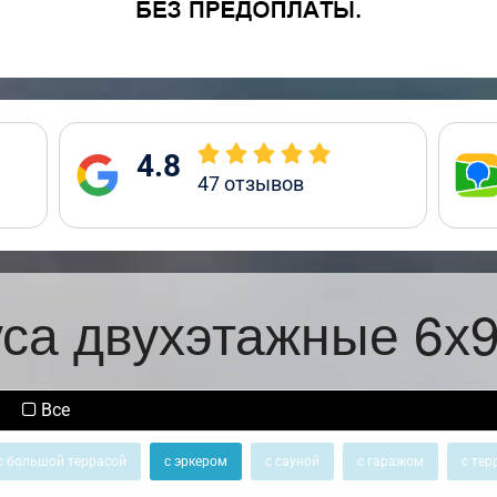
4.8
47
отзывов
уса двухэтажные 6х9
Все
с большой террасой
с эркером
с сауной
с гаражом
с тер