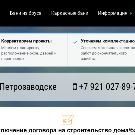
а
Бани из бруса
Каркасные бани
Информация
Корректируем проекты
Уточняем комплектацию
Меняем планировку,
Сверяем материалы и состав
расположение окон, дверей и
работ до окончательного
перегородок.
расчёта.
 Петрозаводске
+7 921 027-89-