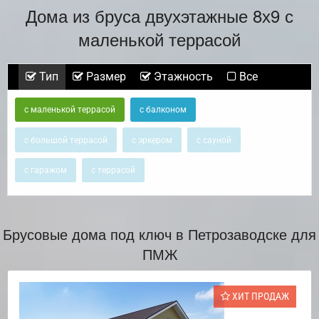
Дома из бруса двухэтажные 8х9 с
маленькой террасой
Тип
Размер
Этажность
Все
с маленькой террасой
с балконом
с большой террасой
с эркером
с сауной
с гаражом
с террасой
Брусовые дома под ключ в Петрозаводске для
ПМЖ
ХИТ ПРОДАЖ