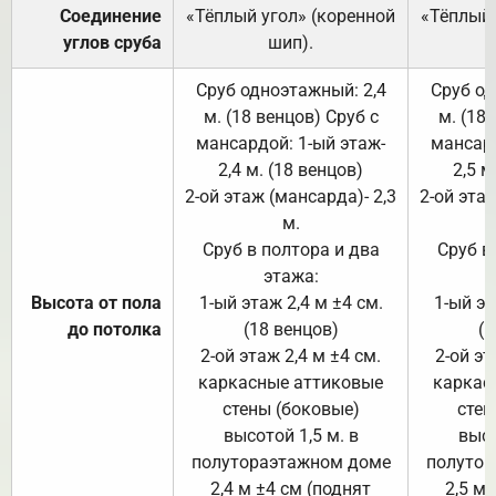
Соединение
«Тёплый угол» (коренной
«Тёплый 
углов сруба
шип).
Сруб одноэтажный: 2,4
Сруб од
м. (18 венцов) Сруб с
м. (18
мансардой: 1-ый этаж-
мансард
2,4 м. (18 венцов)
2,5 м
2-ой этаж (мансарда)- 2,3
2-ой этаж
м.
Сруб в полтора и два
Сруб в
этажа:
Высота от пола
1-ый этаж 2,4 м ±4 см.
1-ый эт
до потолка
(18 венцов)
(1
2-ой этаж 2,4 м ±4 см.
2-ой эт
каркасные аттиковые
каркас
стены (боковые)
стен
высотой 1,5 м. в
высо
полутораэтажном доме
полутор
2,4 м ±4 см (поднят
2,5 м 