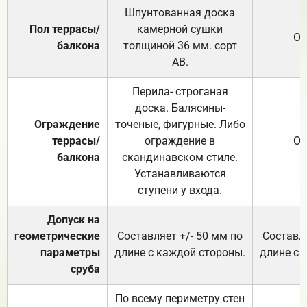
Шпунтованная доска
Пол террасы/
камерной сушки
От
балкона
толщиной 36 мм. сорт
АВ.
Перила- строганая
доска. Балясины-
Ограждение
точеные, фигурные. Либо
террасы/
ограждение в
От
балкона
скандинавском стиле.
Устанавливаются
ступени у входа.
Допуск на
геометрические
Составляет +/- 50 мм по
Составля
параметры
длине с каждой стороны.
длине с 
сруба
По всему периметру стен