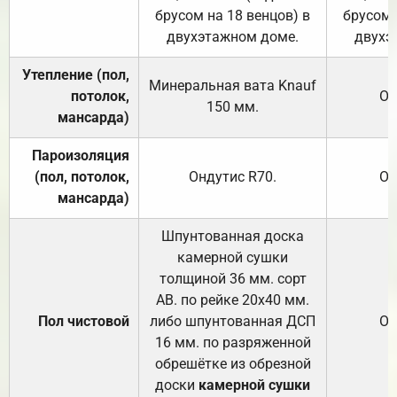
брусом на 18 венцов) в
брусом 
двухэтажном доме.
двухэ
Утепление (пол,
Минеральная вата
Knauf
потолок,
От
150
мм.
мансарда)
Пароизоляция
(пол, потолок,
Ондутис
R70
.
От
мансарда)
Шпунтованная доска
камерной сушки
толщиной 36 мм. сорт
АВ. по рейке 20х40 мм.
Пол чистовой
либо шпунтованная ДСП
От
16 мм. по разряженной
обрешётке из обрезной
доски
камерной сушки