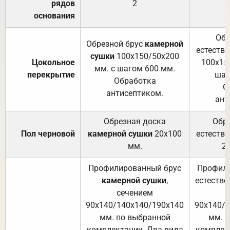
рядов
2
основания
Обр
Обрезной брус
камерной
естеств
сушки
100х150/50х200
Цокольное
100х15
мм. с шагом 600 мм.
перекрытие
шаг
Обработка
О
антисептиком.
ант
Обрезная доска
Обр
Пол черновой
камерной сушки
20х100
естеств
мм.
2
Профилированный брус
Профили
камерной сушки
,
естестве
сечением
с
90х140/140х140/190х140
90х140/
мм. по выбранной
мм. 
комплектации. Два вида
комплек