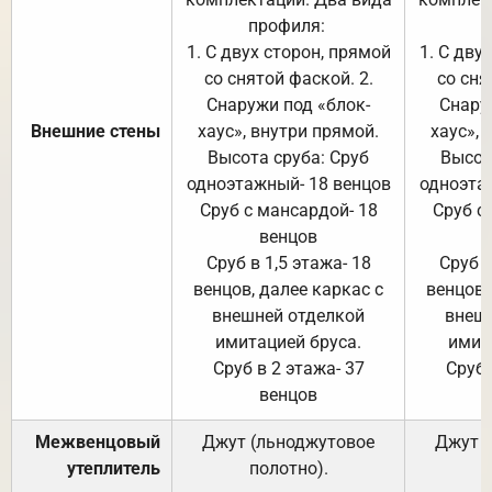
профиля:
п
1. С двух сторон, прямой
1. С дву
со снятой фаской. 2.
со сня
Снаружи под «блок-
Снару
Внешние стены
хаус», внутри прямой.
хаус», 
Высота сруба: Сруб
Высот
одноэтажный- 18 венцов
одноэта
Сруб с мансардой- 18
Сруб с
венцов
Сруб в 1,5 этажа- 18
Сруб в
венцов, далее каркас с
венцов,
внешней отделкой
внеш
имитацией бруса.
имит
Сруб в 2 этажа- 37
Сруб 
венцов
Межвенцовый
Джут (льноджутовое
Джут 
утеплитель
полотно).
п