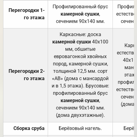
Профилированный брус
Профили
Перегородки 1-
камерной сушки
,
естестве
го этажа
сечением 90х140 мм.
сечени
Каркасные: доска
камерной сушки
40х100
Карк
мм, обшитые
естеств
евровагонкой хвойных
40х10
пород, камерной сушки,
манса
Перегородки 2-
толщиной 12,5 мм. сорт
этажа
го этажа
«АВ» (дома с мансардой
профили
и в 1,5 этажа). Брусовые:
естестве
профилированный брус
сечени
камерной сушки
,
(дома 
сечением 90х140 мм.
(дома двухэтажные).
Сборка сруба
Берёзовый нагель.
Берёз