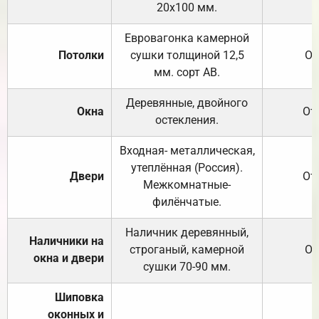
20х100 мм.
Евровагонка камерной
Потолки
сушки толщиной 12,5
От
мм. сорт АВ.
Деревянные, двойного
Окна
От
остекления.
Входная- металлическая,
утеплённая (Россия).
Двери
От
Межкомнатные-
филёнчатые.
Наличник деревянный,
Наличники на
строганый, камерной
От
окна и двери
сушки 70-90 мм.
Шиповка
оконных и