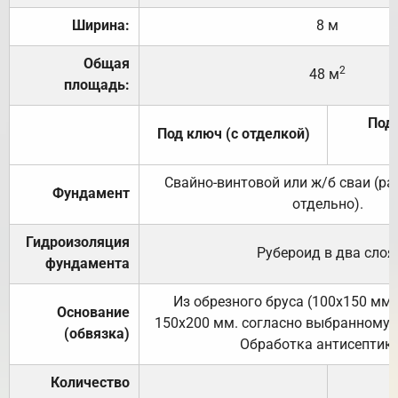
Ширина:
8 м
Общая
2
48 м
площадь:
Под 
Под ключ (с отделкой)
Свайно-винтовой или ж/б сваи (р
Фундамент
отдельно).
Гидроизоляция
Рубероид в два слоя
фундамента
Из обрезного бруса (100х150 мм.
Основание
150х200 мм. согласно выбранному с
(обвязка)
Обработка антисептик
Количество