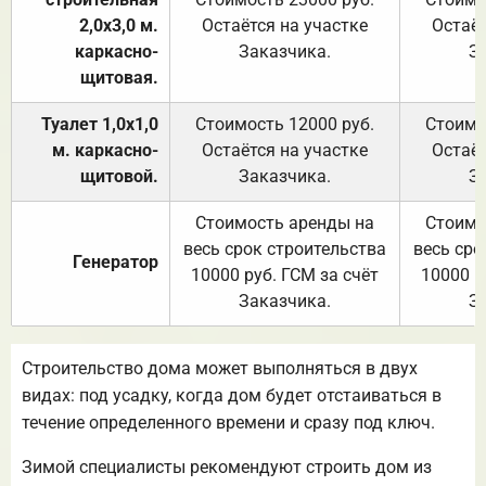
2,0х3,0 м.
Остаётся на участке
Остаёт
каркасно-
Заказчика.
З
щитовая.
Туалет 1,0х1,0
Стоимость 12000 руб.
Стоимо
м. каркасно-
Остаётся на участке
Остаёт
щитовой.
Заказчика.
З
Стоимость аренды на
Стоимо
весь срок строительства
весь сро
Генератор
10000 руб. ГСМ за счёт
10000 р
Заказчика.
З
Строительство дома может выполняться в двух
видах: под усадку, когда дом будет отстаиваться в
течение определенного времени и сразу под ключ.
Зимой специалисты рекомендуют строить дом из