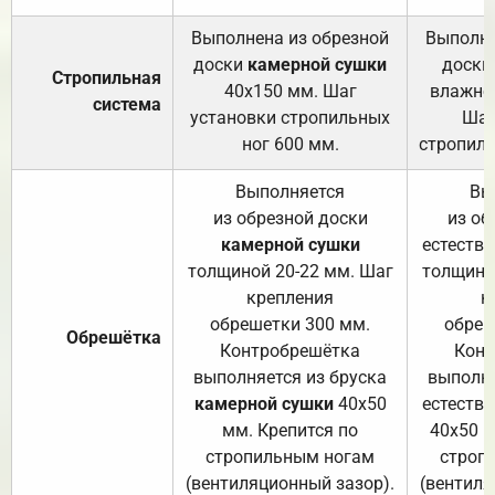
Выполнена из обрезной
Выполне
доски
камерной сушки
доски
Стропильная
40х150 мм. Шаг
влажно
система
установки стропильных
Шаг
ног 600 мм.
стропиль
Выполняется
Вы
из обрезной доски
из об
камерной сушки
естеств
толщиной 20-22 мм. Шаг
толщино
крепления
к
обрешетки 300 мм.
обреш
Обрешётка
Контробрешётка
Конт
выполняется из бруска
выполня
камерной сушки
40х50
естеств
мм. Крепится по
40х50 м
стропильным ногам
строп
(вентиляционный зазор).
(вентиля