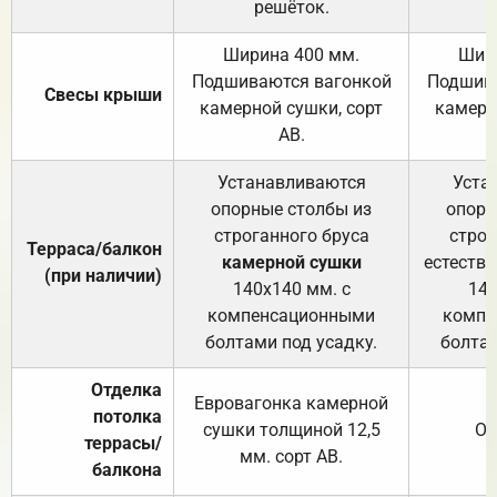
решёток.
Ширина 400 мм.
Шир
Подшиваются вагонкой
Подшива
Свесы крыши
камерной сушки, сорт
камерн
АВ.
Устанавливаются
Уста
опорные столбы из
опорн
строганного бруса
строг
Терраса/балкон
камерной сушки
естеств
(при наличии)
140х140 мм. с
140
компенсационными
компе
болтами под усадку.
болтам
Отделка
Евровагонка камерной
потолка
сушки толщиной 12,5
От
террасы/
мм. сорт АВ.
балкона