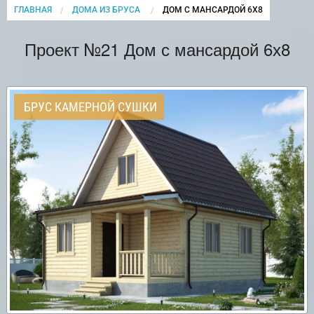
ГЛАВНАЯ
ДОМА ИЗ БРУСА
CURRENT:
ДОМ С МАНСАРДОЙ 6Х8
Проект №21 Дом с мансардой 6х8
БРУС КАМЕРНОЙ СУШКИ