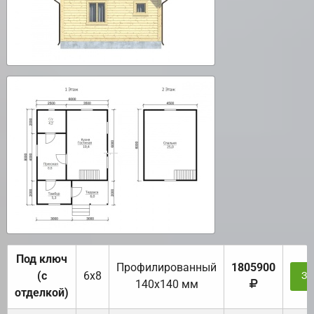
Под ключ
Профилированный
1805900
(с
6х8
За
140х140 мм
отделкой)