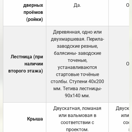
дверных
Да.
От
проёмов
(ройки)
Деревянная, одно или
двухмаршевая. Перила-
заводские резные,
балясины- заводские
Лестница (при
точеные,
наличии
От
устанавливаются
второго этажа)
стартовые точёные
столбы. Ступени 40х200
мм. Тетива лестницы-
90х140 мм.
Двускатная, ломаная
Двуска
или вальмовая в
или 
Крыша
соответствии с
соо
проектом.
п