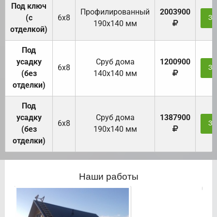
Под ключ
Профилированный
2003900
(с
6х8
За
190х140 мм
отделкой)
Под
усадку
Cруб дома
1200900
6х8
За
(без
140х140 мм
отделки)
Под
усадку
Cруб дома
1387900
6х8
За
(без
190х140 мм
отделки)
Наши работы