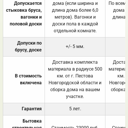
Допускается
дома (если ширина и
По всему
стыковка бруса,
длина дома более 6,0
дома (
вагонки и
метров). Вагонки и
длина 
половой доски
доски пола в каждой
отдельной комнате.
Допуски по
+/- 5 мм.
брусу, доске
Доставка комплекта
Достав
материала в радиусе 500
материал
В стоимость
км. от г. Пестова
км. 
включена
Новгородской области и
Новгоро
сборка дома на вашем
сборка
участке.
Гарантия
5 лет.
Бытовка
строительная
Стоимость 23000 руб.
Стоимо