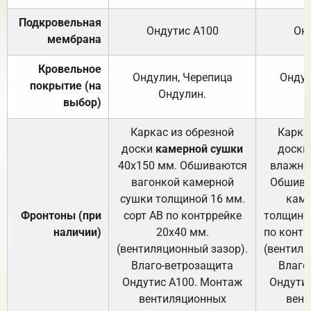
Подкровельная
Ондутис А100
Он
мембрана
Кровельное
Ондулин, Черепица
Ондул
покрытие (на
Ондулин.
выбор)
Каркас из обрезной
Карка
доски
камерной сушки
доски
40х150 мм. Обшиваются
влажно
вагонкой камерной
Обшива
сушки толщиной 16 мм.
каме
Фронтоны (при
сорт АВ по контррейке
толщиной
наличии)
20х40 мм.
по контр
(вентиляционный зазор).
(вентиля
Влаго-ветрозащита
Влаго
Ондутис А100. Монтаж
Ондути
вентиляционных
вент