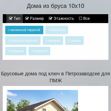
Дома из бруса 10х10
Тип
Размер
Этажность
Все
с маленькой террасой
с балконом
с большой террасой
с эркером
с сауной
с гаражом
с террасой
Брусовые дома под ключ в Петрозаводске для
ПМЖ