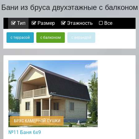
Бани из бруса двухэтажные с балконом
Тип
Размер
Этажность
Все
с террасой
с балконом
с верандой
БРУС КАМЕРНОЙ СУШКИ
№11 Баня 6х9