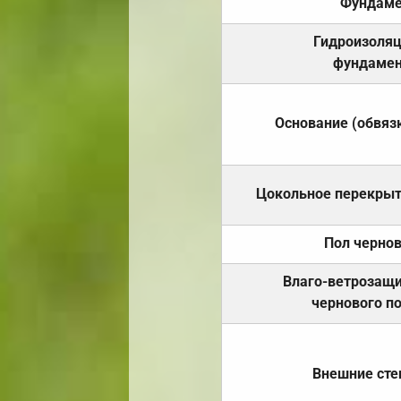
Фундаме
Гидроизоля
фундамен
Основание (обвяз
Цокольное перекры
Пол черно
Влаго-ветрозащ
чернового п
Внешние ст