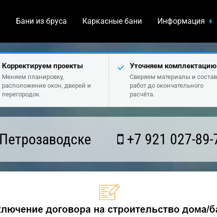
а
Бани из бруса
Каркасные бани
Информация
Корректируем проекты
Уточняем комплектацию
Меняем планировку,
Сверяем материалы и состав
расположение окон, дверей и
работ до окончательного
перегородок.
расчёта.
 Петрозаводске
+7 921 027-89-