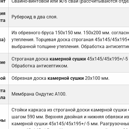
нт
Свайно-винтовой или ж/б сваи (рассчитываются отде
ция
Рубероид в два слоя.
та
Из обрезного бруса 150х150 мм. 150х200 мм. соглас
ка)
утепления. Торцевая доска строганая 45х145/45х195+
выбранной толщине утепления. Обработка антисепти
Строганая доска
камерной сушки
45х145/45х195+/-5
тие
Обработка антисептиком.
вой
Обрезная доска
камерной сушки
20х100 мм.
ита
Мембрана Ондутис А100.
ола
Стойки каркаса из строганой доски камерной сушки 
шагом 590 мм. Верхняя двойная и нижняя обвязки из
ены
камерной сушки 45х145/45х195+/-5 мм. Разгрузочный