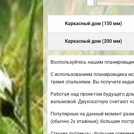
Каркасный дом (150 мм)
Каркасный дом (200 мм)
Воспользуйтесь нашим планировщик
С использованием планировщика мож
тремя спальнями. Вы получите инд
Работая над проектом будущего дом
вальмовой. Двухскатную считают н
Популярные на данный момент размер
(обычно 2х этажные); большие постр
Строим дуплексы - большие совреме