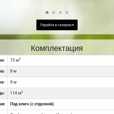
Перейти в галерею
Комплектация
2
ки:
73 м
на:
8 м
на:
8 м
2
дь:
114 м
ние
Под ключ (с отделкой)