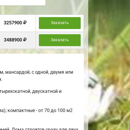
3257900
Заказать
3488900
Заказать
, мансардой, с одной, двумя или
.
тырехскатной, двускатной и
); компактные - от 70 до 100 м2
мей. Дома строятся сразу для двух