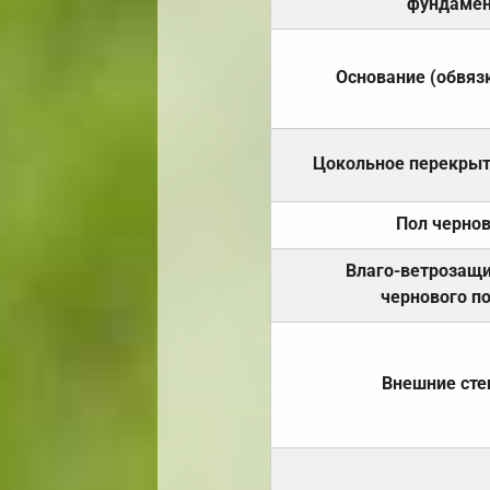
фундамен
Основание (обвяз
Цокольное перекры
Пол черно
Влаго-ветрозащ
чернового п
Внешние ст