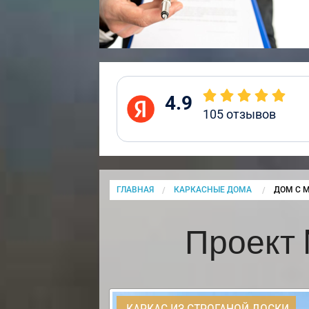
4.9
105
отзывов
ГЛАВНАЯ
КАРКАСНЫЕ ДОМА
CURRENT
ДОМ С М
Проект 
КАРКАС ИЗ СТРОГАНОЙ ДОСКИ