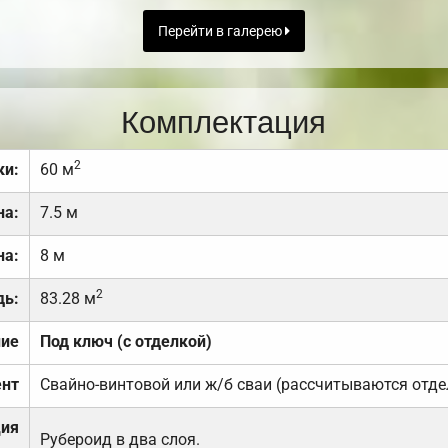
Перейти в галерею
Комплектация
2
ки:
60 м
на:
7.5 м
на:
8 м
2
дь:
83.28 м
ние
Под ключ (с отделкой)
нт
Свайно-винтовой или ж/б сваи (рассчитываются отде
ция
Рубероид в два слоя.