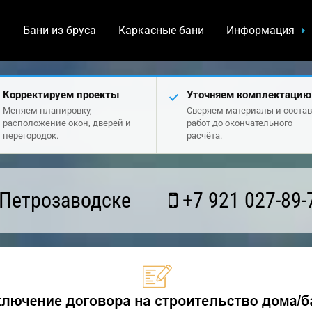
а
Бани из бруса
Каркасные бани
Информация
Корректируем проекты
Уточняем комплектацию
Меняем планировку,
Сверяем материалы и состав
расположение окон, дверей и
работ до окончательного
перегородок.
расчёта.
 Петрозаводске
+7 921 027-89-