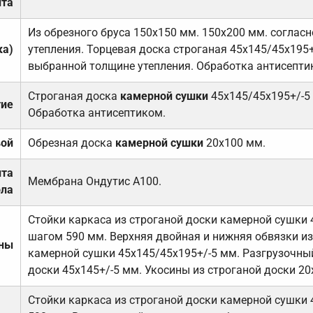
та
Из обрезного бруса 150х150 мм. 150х200 мм. соглас
ка)
утепления. Торцевая доска строганая 45х145/45х195+
выбранной толщине утепления. Обработка антисепти
Строганая доска
камерной сушки
45х145/45х195+/-5
тие
Обработка антисептиком.
вой
Обрезная доска
камерной сушки
20х100 мм.
ита
Мембрана Ондутис А100.
ола
Стойки каркаса из строганой доски камерной сушки 
шагом 590 мм. Верхняя двойная и нижняя обвязки из
ены
камерной сушки 45х145/45х195+/-5 мм. Разгрузочный
доски 45х145+/-5 мм. Укосины из строганой доски 20
Стойки каркаса из строганой доски камерной сушки 