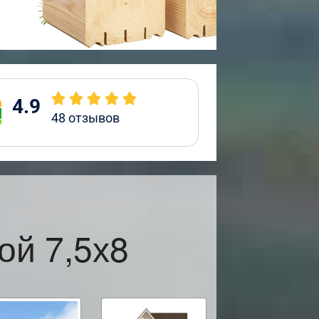
4.9
48
отзывов
ой 7,5х8