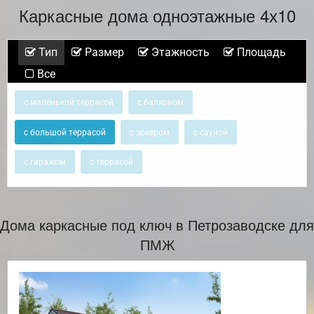
Каркасные дома одноэтажные 4х10
Тип
Размер
Этажность
Площадь
Все
с маленькой террасой
с балконом
с большой террасой
с эркером
с сауной
с гаражом
с террасой
Дома каркасные под ключ в Петрозаводске для
ПМЖ