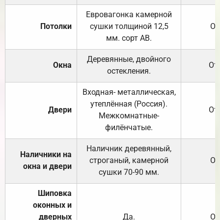
Евровагонка камерной
Потолки
сушки толщиной 12,5
От
мм. сорт АВ.
Деревянные, двойного
Окна
От
остекления.
Входная- металлическая,
утеплённая (Россия).
Двери
От
Межкомнатные-
филёнчатые.
Наличник деревянный,
Наличники на
строганый, камерной
От
окна и двери
сушки 70-90 мм.
Шиповка
оконных и
дверных
Да.
От