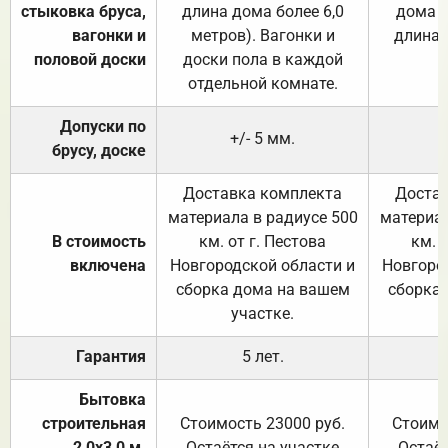
стыковка бруса,
длина дома более 6,0
дома (
вагонки и
метров). Вагонки и
длина 
половой доски
доски пола в каждой
отдельной комнате.
Допуски по
+/- 5 мм.
брусу, доске
Доставка комплекта
Достав
материала в радиусе 500
материал
В стоимость
км. от г. Пестова
км. 
включена
Новгородской области и
Новгоро
сборка дома на вашем
сборка
участке.
Гарантия
5 лет.
Бытовка
строительная
Стоимость 23000 руб.
Стоимо
2,0х3,0 м.
Остаётся на участке
Остаёт