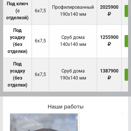
Под ключ
Профилированный
2025900
(с
6х7,5
190х140 мм
отделкой)
Под
усадку
Cруб дома
1255900
6х7,5
(без
140х140 мм
отделки)
Под
усадку
Cруб дома
1387900
6х7,5
(без
190х140 мм
отделки)
Наши работы