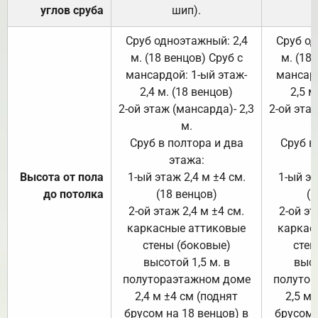
углов сруба
шип).
Сруб одноэтажный: 2,4
Сруб од
м. (18 венцов) Сруб с
м. (18
мансардой: 1-ый этаж-
мансард
2,4 м. (18 венцов)
2,5 м
2-ой этаж (мансарда)- 2,3
2-ой этаж
м.
Сруб в полтора и два
Сруб в
этажа:
Высота от пола
1-ый этаж 2,4 м ±4 см.
1-ый эт
до потолка
(18 венцов)
(1
2-ой этаж 2,4 м ±4 см.
2-ой эт
каркасные аттиковые
каркас
стены (боковые)
стен
высотой 1,5 м. в
высо
полутораэтажном доме
полутор
2,4 м ±4 см (поднят
2,5 м 
брусом на 18 венцов) в
брусом 