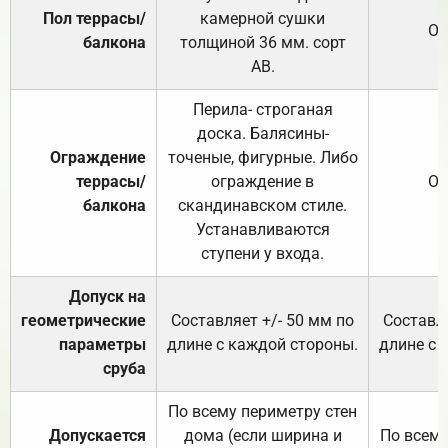
Пол террасы/
камерной сушки
От
балкона
толщиной 36 мм. сорт
АВ.
Перила- строганая
доска. Балясины-
Ограждение
точеные, фигурные. Либо
террасы/
ограждение в
От
балкона
скандинавском стиле.
Устанавливаются
ступени у входа.
Допуск на
геометрические
Составляет +/- 50 мм по
Составля
параметры
длине с каждой стороны.
длине с 
сруба
По всему периметру стен
Допускается
дома (если ширина и
По всему