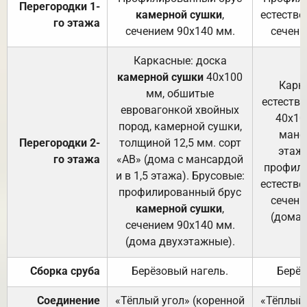
Перегородки 1-
камерной сушки
,
естестве
го этажа
сечением 90х140 мм.
сечени
Каркасные: доска
камерной сушки
40х100
Карк
мм, обшитые
естеств
евровагонкой хвойных
40х10
пород, камерной сушки,
манса
Перегородки 2-
толщиной 12,5 мм. сорт
этажа
го этажа
«АВ» (дома с мансардой
профили
и в 1,5 этажа). Брусовые:
естестве
профилированный брус
сечени
камерной сушки
,
(дома 
сечением 90х140 мм.
(дома двухэтажные).
Сборка сруба
Берёзовый нагель.
Берёз
Соединение
«Тёплый угол» (коренной
«Тёплый 