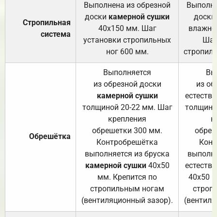
Выполнена из обрезной
Выполне
доски
камерной сушки
доски
Стропильная
40х150 мм. Шаг
влажно
система
установки стропильных
Шаг
ног 600 мм.
стропиль
Выполняется
Вы
из обрезной доски
из об
камерной сушки
естеств
толщиной 20-22 мм. Шаг
толщино
крепления
к
обрешетки 300 мм.
обреш
Обрешётка
Контробрешётка
Конт
выполняется из бруска
выполня
камерной сушки
40х50
естеств
мм. Крепится по
40х50 м
стропильным ногам
строп
(вентиляционный зазор).
(вентиля