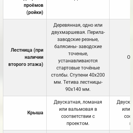
проёмов
(ройки)
Деревянная, одно или
двухмаршевая. Перила-
заводские резные,
балясины- заводские
Лестница (при
точеные,
наличии
От
устанавливаются
второго этажа)
стартовые точёные
столбы. Ступени 40х200
мм. Тетива лестницы-
90х140 мм.
Двускатная, ломаная
Двуска
или вальмовая в
или 
Крыша
соответствии с
соо
проектом.
п