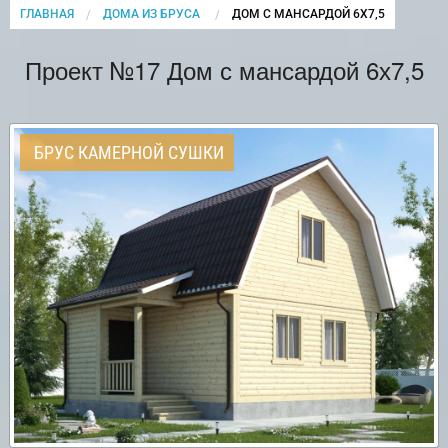
ГЛАВНАЯ
ДОМА ИЗ БРУСА
CURRENT:
ДОМ С МАНСАРДОЙ 6Х7,5
Проект №17 Дом с мансардой 6х7,5
БРУС КАМЕРНОЙ СУШКИ