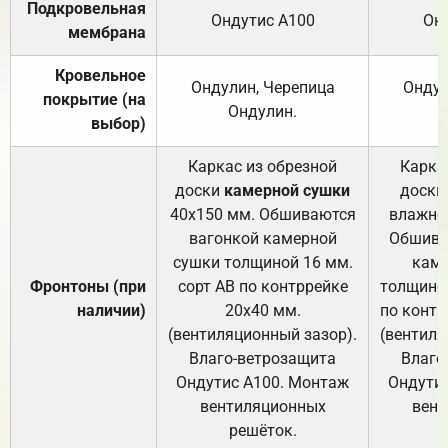
Подкровельная
Ондутис А100
Он
мембрана
Кровельное
Ондулин, Черепица
Ондул
покрытие (на
Ондулин.
выбор)
Каркас из обрезной
Карка
доски
камерной сушки
доски
40х150 мм. Обшиваются
влажно
вагонкой камерной
Обшива
сушки толщиной 16 мм.
каме
Фронтоны (при
сорт АВ по контррейке
толщиной
наличии)
20х40 мм.
по контр
(вентиляционный зазор).
(вентиля
Влаго-ветрозащита
Влаго
Ондутис А100. Монтаж
Ондути
вентиляционных
вент
решёток.