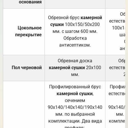
основания
Обр
Обрезной брус
камерной
естеств
сушки
100х150/50х200
Цокольное
100х15
мм. с шагом 600 мм.
перекрытие
шаг
Обработка
О
антисептиком.
ант
Обрезная доска
Обр
Пол черновой
камерной сушки
20х100
естеств
мм.
2
Профилированный брус
Профили
камерной сушки
,
естестве
сечением
с
90х140/140х140/190х140
90х140/
мм. по выбранной
мм. 
комплектации. Два вида
комплек
профиля:
п