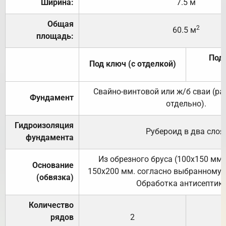
Ширина:
7.5 м
Общая
2
60.5 м
площадь:
Под 
Под ключ (с отделкой)
Свайно-винтовой или ж/б сваи (р
Фундамент
отдельно).
Гидроизоляция
Рубероид в два слоя
фундамента
Из обрезного бруса (100х150 мм.
Основание
150х200 мм. согласно выбранному с
(обвязка)
Обработка антисептик
Количество
рядов
2