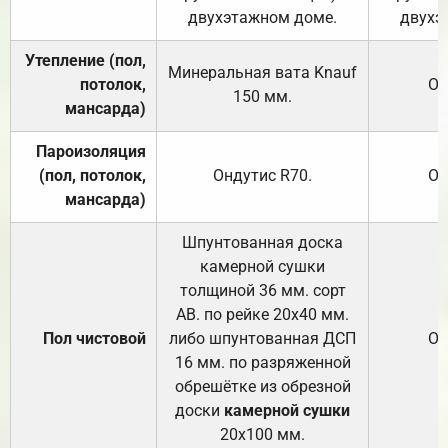
двухэтажном доме.
двухэ
Утепление (пол,
Минеральная вата
Knauf
потолок,
От
150
мм.
мансарда)
Пароизоляция
(пол, потолок,
Ондутис
R70
.
От
мансарда)
Шпунтованная доска
камерной сушки
толщиной 36 мм. сорт
АВ. по рейке 20х40 мм.
Пол чистовой
либо шпунтованная ДСП
От
16 мм. по разряженной
обрешётке из обрезной
доски
камерной сушки
20х100 мм.