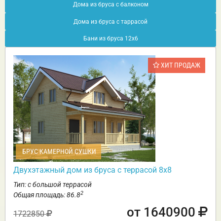
Дома из бруса с балконом
Дома из бруса с таррасой
Бани из бруса 12х6
ХИТ ПРОДАЖ
БРУС КАМЕРНОЙ СУШКИ
Двухэтажный дом из бруса с террасой 8х8
Тип: с большой террасой
2
Общая площадь: 86.8
от 1640900
1722850