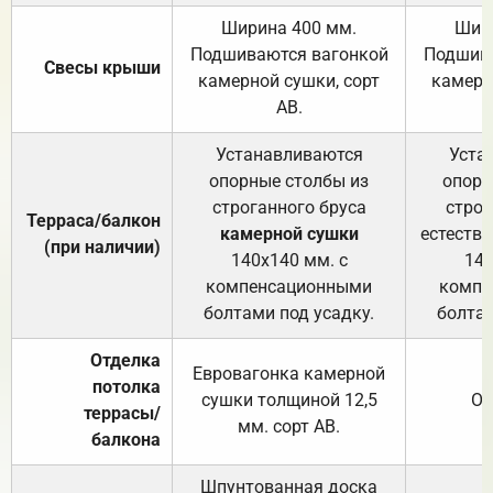
Ширина 400 мм.
Шир
Подшиваются вагонкой
Подшива
Свесы крыши
камерной сушки, сорт
камерн
АВ.
Устанавливаются
Уста
опорные столбы из
опорн
строганного бруса
строг
Терраса/балкон
камерной сушки
естеств
(при наличии)
140х140 мм. с
140
компенсационными
компе
болтами под усадку.
болтам
Отделка
Евровагонка камерной
потолка
сушки толщиной 12,5
От
террасы/
мм. сорт АВ.
балкона
Шпунтованная доска