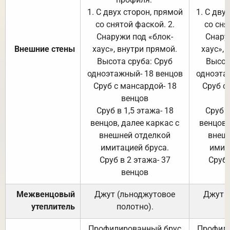
1. С двух сторон, прямой
1. С дву
со снятой фаской. 2.
со сня
Снаружи под «блок-
Снару
Внешние стены
хаус», внутри прямой.
хаус», 
Высота сруба: Сруб
Высот
одноэтажный- 18 венцов
одноэта
Сруб с мансардой- 18
Сруб с
венцов
Сруб в 1,5 этажа- 18
Сруб в
венцов, далее каркас с
венцов,
внешней отделкой
внеш
имитацией бруса.
имит
Сруб в 2 этажа- 37
Сруб 
венцов
Межвенцовый
Джут (льноджутовое
Джут 
утеплитель
полотно).
п
Профилированный брус
Профили