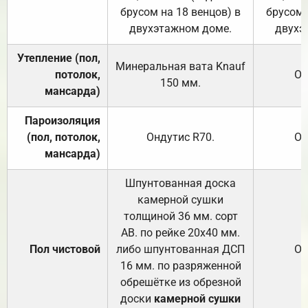
брусом на 18 венцов) в
брусом 
двухэтажном доме.
двухэ
Утепление (пол,
Минеральная вата
Knauf
потолок,
От
150
мм.
мансарда)
Пароизоляция
(пол, потолок,
Ондутис
R70
.
От
мансарда)
Шпунтованная доска
камерной сушки
толщиной 36 мм. сорт
АВ. по рейке 20х40 мм.
Пол чистовой
либо шпунтованная ДСП
От
16 мм. по разряженной
обрешётке из обрезной
доски
камерной сушки