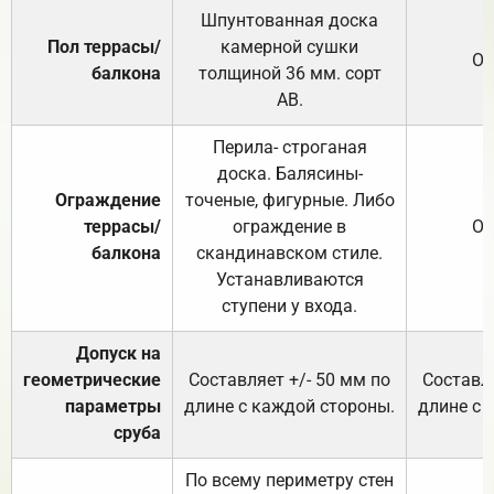
Шпунтованная доска
Пол террасы/
камерной сушки
От
балкона
толщиной 36 мм. сорт
АВ.
Перила- строганая
доска. Балясины-
Ограждение
точеные, фигурные. Либо
террасы/
ограждение в
От
балкона
скандинавском стиле.
Устанавливаются
ступени у входа.
Допуск на
геометрические
Составляет +/- 50 мм по
Составля
параметры
длине с каждой стороны.
длине с 
сруба
По всему периметру стен