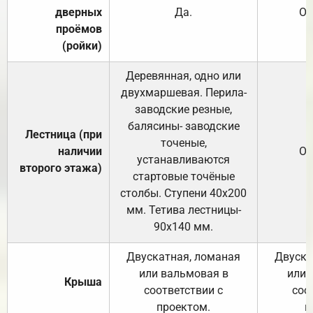
дверных
Да.
От
проёмов
(ройки)
Деревянная, одно или
двухмаршевая. Перила-
заводские резные,
балясины- заводские
Лестница (при
точеные,
наличии
От
устанавливаются
второго этажа)
стартовые точёные
столбы. Ступени 40х200
мм. Тетива лестницы-
90х140 мм.
Двускатная, ломаная
Двуска
или вальмовая в
или 
Крыша
соответствии с
соо
проектом.
п