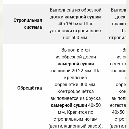
Выполнена из обрезной
Выполне
доски
камерной сушки
доски
Стропильная
40х150 мм. Шаг
влажно
система
установки стропильных
Шаг
ног 600 мм.
стропиль
Выполняется
Вы
из обрезной доски
из об
камерной сушки
естеств
толщиной 20-22 мм. Шаг
толщино
крепления
к
обрешетки 300 мм.
обреш
Обрешётка
Контробрешётка
Конт
выполняется из бруска
выполня
камерной сушки
40х50
естеств
мм. Крепится по
40х50 м
стропильным ногам
строп
(вентиляционный зазор).
(вентиля