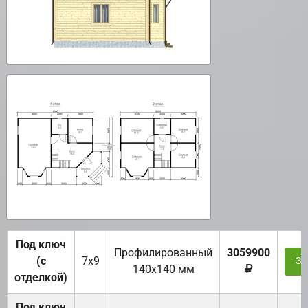
Под ключ
Профилированный
3059900
(с
7х9
За
140х140 мм
отделкой)
Под ключ