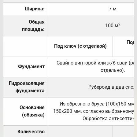
Ширина:
7 м
Общая
2
100 м
площадь:
Под 
Под ключ (с отделкой)
Свайно-винтовой или ж/б сваи (р
Фундамент
отдельно).
Гидроизоляция
Рубероид в два слоя
фундамента
Из обрезного бруса (100х150 мм.
Основание
150х200 мм. согласно выбранному с
(обвязка)
Обработка антисептик
Количество