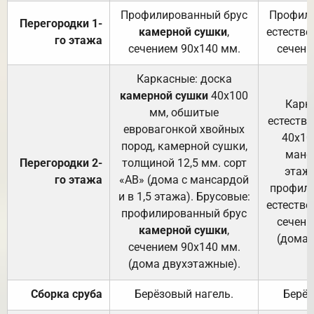
Профилированный брус
Профили
Перегородки 1-
камерной сушки
,
естестве
го этажа
сечением 90х140 мм.
сечени
Каркасные: доска
камерной сушки
40х100
Карк
мм, обшитые
естеств
евровагонкой хвойных
40х10
пород, камерной сушки,
манса
Перегородки 2-
толщиной 12,5 мм. сорт
этажа
го этажа
«АВ» (дома с мансардой
профили
и в 1,5 этажа). Брусовые:
естестве
профилированный брус
сечени
камерной сушки
,
(дома 
сечением 90х140 мм.
(дома двухэтажные).
Сборка сруба
Берёзовый нагель.
Берёз