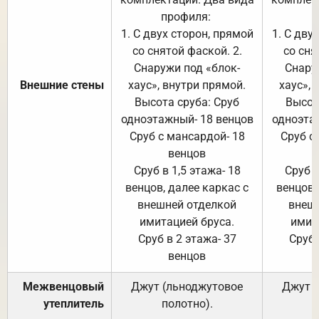
профиля:
п
1. С двух сторон, прямой
1. С дву
со снятой фаской. 2.
со сня
Снаружи под «блок-
Снару
Внешние стены
хаус», внутри прямой.
хаус», 
Высота сруба: Сруб
Высот
одноэтажный- 18 венцов
одноэта
Сруб с мансардой- 18
Сруб с
венцов
Сруб в 1,5 этажа- 18
Сруб в
венцов, далее каркас с
венцов,
внешней отделкой
внеш
имитацией бруса.
имит
Сруб в 2 этажа- 37
Сруб 
венцов
Межвенцовый
Джут (льноджутовое
Джут 
утеплитель
полотно).
п