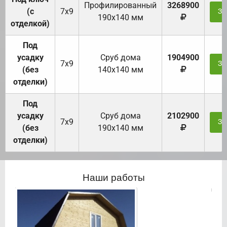
Профилированный
3268900
(с
7х9
За
190х140 мм
отделкой)
Под
усадку
Cруб дома
1904900
7х9
За
(без
140х140 мм
отделки)
Под
усадку
Cруб дома
2102900
7х9
За
(без
190х140 мм
отделки)
Наши работы