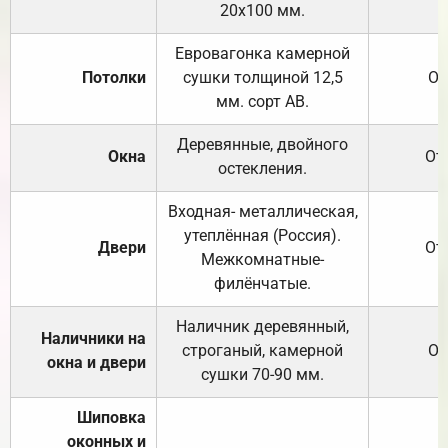
20х100 мм.
Евровагонка камерной
Потолки
сушки толщиной 12,5
От
мм. сорт АВ.
Деревянные, двойного
Окна
От
остекления.
Входная- металлическая,
утеплённая (Россия).
Двери
От
Межкомнатные-
филёнчатые.
Наличник деревянный,
Наличники на
строганый, камерной
От
окна и двери
сушки 70-90 мм.
Шиповка
оконных и