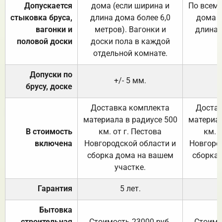
Допускается
дома (если ширина и
По всему
стыковка бруса,
длина дома более 6,0
дома (
вагонки и
метров). Вагонки и
длина 
половой доски
доски пола в каждой
отдельной комнате.
Допуски по
+/- 5 мм.
брусу, доске
Доставка комплекта
Достав
материала в радиусе 500
материал
В стоимость
км. от г. Пестова
км. 
включена
Новгородской области и
Новгоро
сборка дома на вашем
сборка
участке.
Гарантия
5 лет.
Бытовка
строительная
Стоимость 23000 руб.
Стоимо