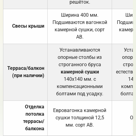
решёток.
Ширина 400 мм.
Шир
Подшиваются вагонкой
Подшива
Свесы крыши
камерной сушки, сорт
камерн
АВ.
Устанавливаются
Уста
опорные столбы из
опорн
строганного бруса
строг
Терраса/балкон
камерной сушки
естеств
(при наличии)
140х140 мм. с
140
компенсационными
компе
болтами под усадку.
болтам
Отделка
Евровагонка камерной
потолка
сушки толщиной 12,5
От
террасы/
мм. сорт АВ.
балкона