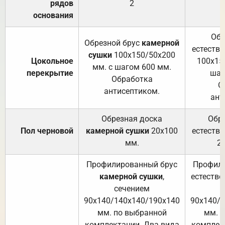
рядов
2
основания
Обр
Обрезной брус
камерной
естеств
сушки
100х150/50х200
Цокольное
100х15
мм. с шагом 600 мм.
перекрытие
шаг
Обработка
О
антисептиком.
ант
Обрезная доска
Обр
Пол черновой
камерной сушки
20х100
естеств
мм.
2
Профилированный брус
Профили
камерной сушки
,
естестве
сечением
с
90х140/140х140/190х140
90х140/
мм. по выбранной
мм. 
комплектации. Два вида
комплек