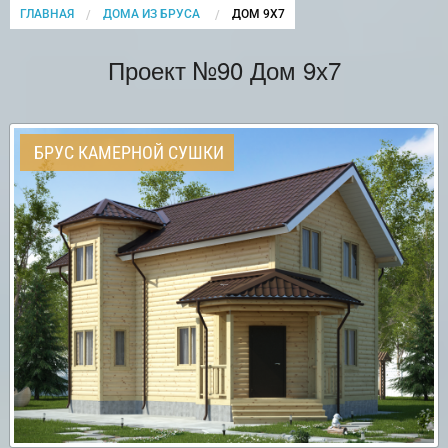
ГЛАВНАЯ
ДОМА ИЗ БРУСА
CURRENT:
ДОМ 9Х7
Проект №90 Дом 9х7
БРУС КАМЕРНОЙ СУШКИ