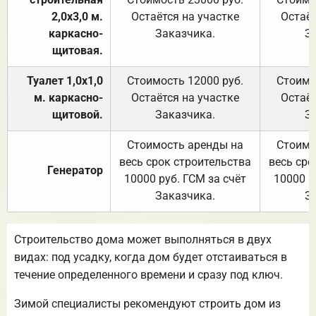
2,0х3,0 м.
Остаётся на участке
Остаёт
каркасно-
Заказчика.
З
щитовая.
Туалет 1,0х1,0
Стоимость 12000 руб.
Стоимо
м. каркасно-
Остаётся на участке
Остаёт
щитовой.
Заказчика.
З
Стоимость аренды на
Стоимо
весь срок строительства
весь сро
Генератор
10000 руб. ГСМ за счёт
10000 р
Заказчика.
З
Строительство дома может выполняться в двух
видах: под усадку, когда дом будет отстаиваться в
течение определенного времени и сразу под ключ.
Зимой специалисты рекомендуют строить дом из