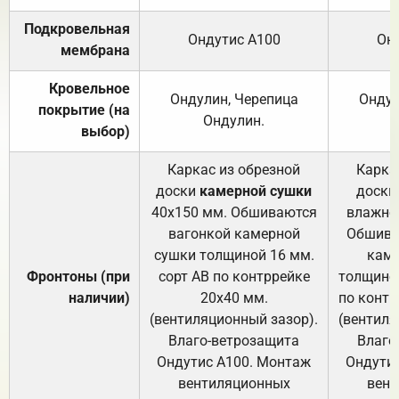
Подкровельная
Ондутис А100
Он
мембрана
Кровельное
Ондулин, Черепица
Ондул
покрытие (на
Ондулин.
выбор)
Каркас из обрезной
Карка
доски
камерной сушки
доски
40х150 мм. Обшиваются
влажно
вагонкой камерной
Обшива
сушки толщиной 16 мм.
каме
Фронтоны (при
сорт АВ по контррейке
толщиной
наличии)
20х40 мм.
по контр
(вентиляционный зазор).
(вентиля
Влаго-ветрозащита
Влаго
Ондутис А100. Монтаж
Ондути
вентиляционных
вент