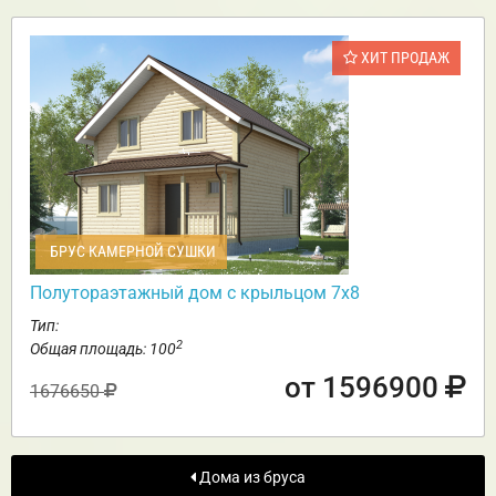
ХИТ ПРОДАЖ
БРУС КАМЕРНОЙ СУШКИ
Полутораэтажный дом с крыльцом 7х8
Тип:
2
Общая площадь: 100
от 1596900
1676650
Дома из бруса