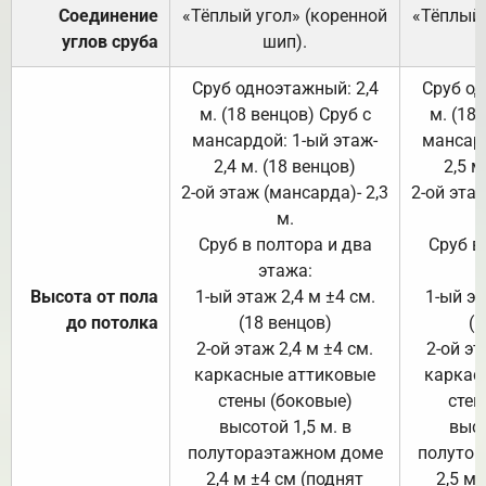
Соединение
«Тёплый угол» (коренной
«Тёплый 
углов сруба
шип).
Сруб одноэтажный: 2,4
Сруб од
м. (18 венцов) Сруб с
м. (18
мансардой: 1-ый этаж-
мансард
2,4 м. (18 венцов)
2,5 м
2-ой этаж (мансарда)- 2,3
2-ой этаж
м.
Сруб в полтора и два
Сруб в
этажа:
Высота от пола
1-ый этаж 2,4 м ±4 см.
1-ый эт
до потолка
(18 венцов)
(1
2-ой этаж 2,4 м ±4 см.
2-ой эт
каркасные аттиковые
каркас
стены (боковые)
стен
высотой 1,5 м. в
высо
полутораэтажном доме
полутор
2,4 м ±4 см (поднят
2,5 м 