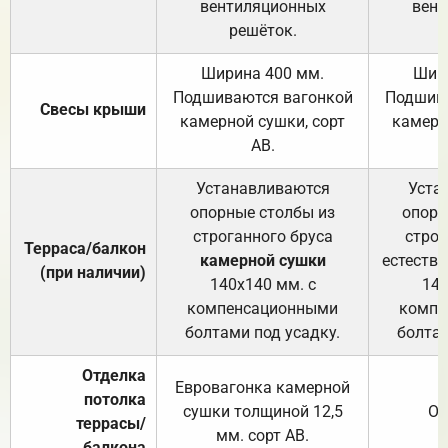
вентиляционных
вент
решёток.
Ширина 400 мм.
Шир
Подшиваются вагонкой
Подшива
Свесы крыши
камерной сушки, сорт
камерн
АВ.
Устанавливаются
Уста
опорные столбы из
опорн
строганного бруса
строг
Терраса/балкон
камерной сушки
естеств
(при наличии)
140х140 мм. с
140
компенсационными
компе
болтами под усадку.
болтам
Отделка
Евровагонка камерной
потолка
сушки толщиной 12,5
От
террасы/
мм. сорт АВ.
балкона