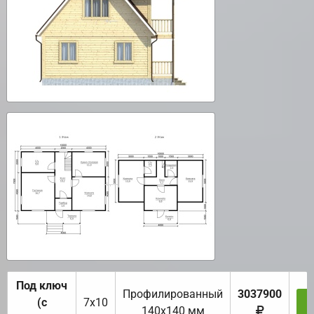
Под ключ
Профилированный
3037900
(с
7х10
З
140х140 мм