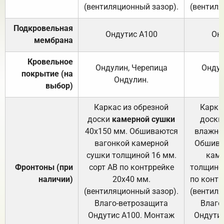
(вентиляционный зазор).
(вентиля
Подкровельная
Ондутис А100
Он
мембрана
Кровельное
Ондулин, Черепица
Ондул
покрытие (на
Ондулин.
выбор)
Каркас из обрезной
Карка
доски
камерной сушки
доски
40х150 мм. Обшиваются
влажно
вагонкой камерной
Обшива
сушки толщиной 16 мм.
каме
Фронтоны (при
сорт АВ по контррейке
толщиной
наличии)
20х40 мм.
по контр
(вентиляционный зазор).
(вентиля
Влаго-ветрозащита
Влаго
Ондутис А100. Монтаж
Ондути