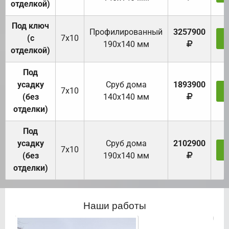
отделкой)
Под ключ
Профилированный
3257900
(с
7х10
З
190х140 мм
отделкой)
Под
усадку
Cруб дома
1893900
7х10
З
(без
140х140 мм
отделки)
Под
усадку
Cруб дома
2102900
7х10
З
(без
190х140 мм
отделки)
Наши работы