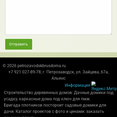
Отправить
© 2026 petrozavodskbrusdoma.ru
+7 921 027-89-78; г. Петрозаводск, ул. Зайцева, 67а,
Альянс
Информация
Строительство деревянных домов: Дачные домики под
усадку, каркасные дома под ключ для пмж.
Бригада плотников постороит садовые домики для
дачи. Каталог проектов с фото и ценами: заказать