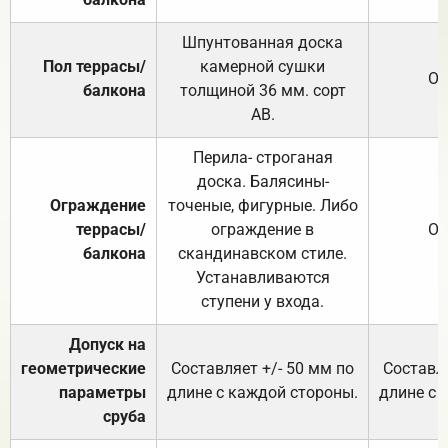
Шпунтованная доска
Пол террасы/
камерной сушки
От
балкона
толщиной 36 мм. сорт
АВ.
Перила- строганая
доска. Балясины-
Ограждение
точеные, фигурные. Либо
террасы/
ограждение в
От
балкона
скандинавском стиле.
Устанавливаются
ступени у входа.
Допуск на
геометрические
Составляет +/- 50 мм по
Составля
параметры
длине с каждой стороны.
длине с 
сруба