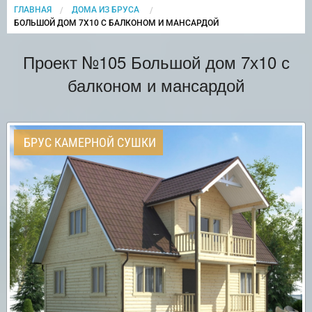
ГЛАВНАЯ
ДОМА ИЗ БРУСА
CURRENT:
БОЛЬШОЙ ДОМ 7Х10 С БАЛКОНОМ И МАНСАРДОЙ
Проект №105 Большой дом 7х10 с
балконом и мансардой
БРУС КАМЕРНОЙ СУШКИ