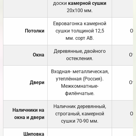
доски
камерной сушки
20х100 мм.
Евровагонка камерной
Потолки
сушки толщиной 12,5
От
мм. сорт АВ.
Деревянные, двойного
Окна
От
остекления.
Входная- металлическая,
утеплённая (Россия).
Двери
От
Межкомнатные-
филёнчатые.
Наличник деревянный,
Наличники на
строганый, камерной
От
окна и двери
сушки 70-90 мм.
Шиповка