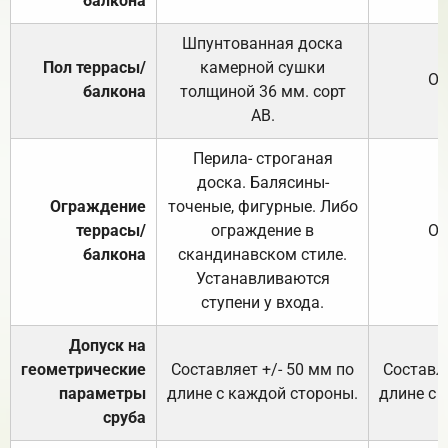
балкона
Шпунтованная доска
Пол террасы/
камерной сушки
От
балкона
толщиной 36 мм. сорт
АВ.
Перила- строганая
доска. Балясины-
Ограждение
точеные, фигурные. Либо
террасы/
ограждение в
От
балкона
скандинавском стиле.
Устанавливаются
ступени у входа.
Допуск на
геометрические
Составляет +/- 50 мм по
Составля
параметры
длине с каждой стороны.
длине с 
сруба