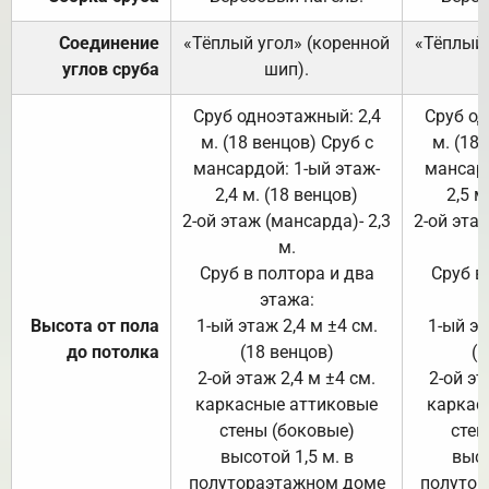
Соединение
«Тёплый угол» (коренной
«Тёплый 
углов сруба
шип).
Сруб одноэтажный: 2,4
Сруб од
м. (18 венцов) Сруб с
м. (18
мансардой: 1-ый этаж-
мансард
2,4 м. (18 венцов)
2,5 м
2-ой этаж (мансарда)- 2,3
2-ой этаж
м.
Сруб в полтора и два
Сруб в
этажа:
Высота от пола
1-ый этаж 2,4 м ±4 см.
1-ый эт
до потолка
(18 венцов)
(1
2-ой этаж 2,4 м ±4 см.
2-ой эт
каркасные аттиковые
каркас
стены (боковые)
стен
высотой 1,5 м. в
высо
полутораэтажном доме
полутор