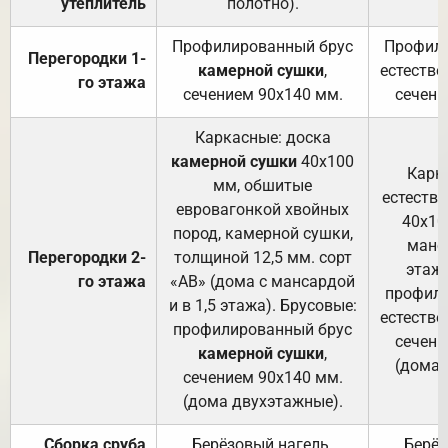
утеплитель
полотно).
п
Профилированный брус
Профили
Перегородки 1-
камерной сушки
,
естестве
го этажа
сечением 90х140 мм.
сечени
Каркасные: доска
камерной сушки
40х100
Карк
мм, обшитые
естеств
евровагонкой хвойных
40х10
пород, камерной сушки,
манса
Перегородки 2-
толщиной 12,5 мм. сорт
этажа
го этажа
«АВ» (дома с мансардой
профили
и в 1,5 этажа). Брусовые:
естестве
профилированный брус
сечени
камерной сушки
,
(дома 
сечением 90х140 мм.
(дома двухэтажные).
Сборка сруба
Берёзовый нагель.
Берёз