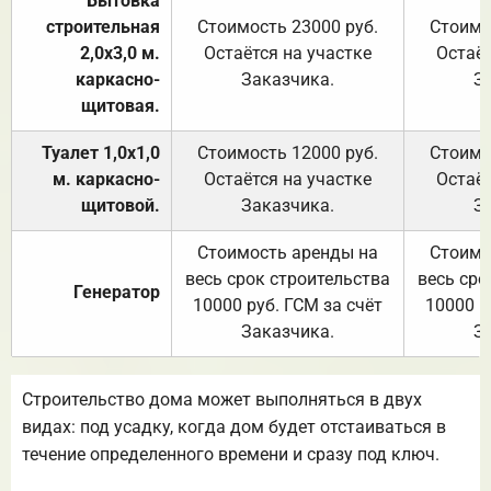
Бытовка
строительная
Стоимость 23000 руб.
Стоимо
2,0х3,0 м.
Остаётся на участке
Остаёт
каркасно-
Заказчика.
З
щитовая.
Туалет 1,0х1,0
Стоимость 12000 руб.
Стоимо
м. каркасно-
Остаётся на участке
Остаёт
щитовой.
Заказчика.
З
Стоимость аренды на
Стоимо
весь срок строительства
весь сро
Генератор
10000 руб. ГСМ за счёт
10000 р
Заказчика.
З
Строительство дома может выполняться в двух
видах: под усадку, когда дом будет отстаиваться в
течение определенного времени и сразу под ключ.