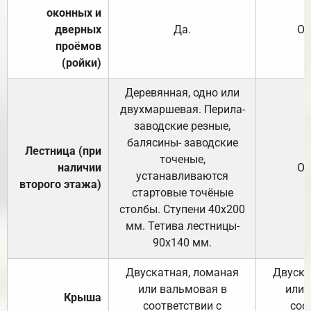
оконных и
дверных
Да.
От
проёмов
(ройки)
Деревянная, одно или
двухмаршевая. Перила-
заводские резные,
балясины- заводские
Лестница (при
точеные,
наличии
От
устанавливаются
второго этажа)
стартовые точёные
столбы. Ступени 40х200
мм. Тетива лестницы-
90х140 мм.
Двускатная, ломаная
Двуска
или вальмовая в
или 
Крыша
соответствии с
соо