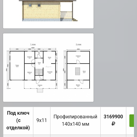
Под ключ
Профилированный
3169900
(с
9х11
З
140х140 мм
отделкой)