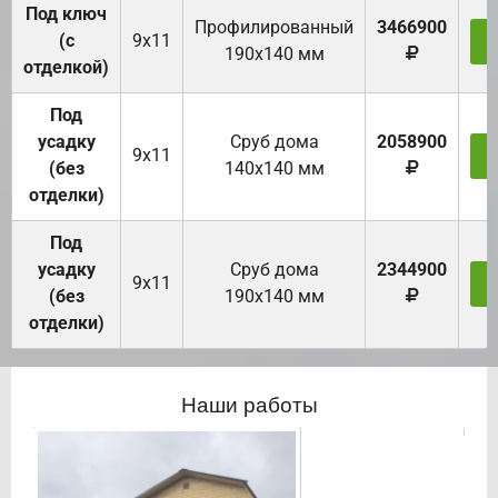
Под ключ
Профилированный
3466900
(с
9х11
З
190х140 мм
отделкой)
Под
усадку
Cруб дома
2058900
9х11
З
(без
140х140 мм
отделки)
Под
усадку
Cруб дома
2344900
9х11
З
(без
190х140 мм
отделки)
Наши работы