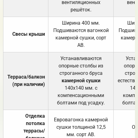
вентиляционных
вент
решёток.
Ширина 400 мм.
Шир
Подшиваются вагонкой
Подшива
Свесы крыши
камерной сушки, сорт
камерн
АВ.
Устанавливаются
Уста
опорные столбы из
опорн
строганного бруса
строг
Терраса/балкон
камерной сушки
естеств
(при наличии)
140х140 мм. с
140
компенсационными
компе
болтами под усадку.
болтам
Отделка
Евровагонка камерной
потолка
сушки толщиной 12,5
От
террасы/
мм. сорт АВ.