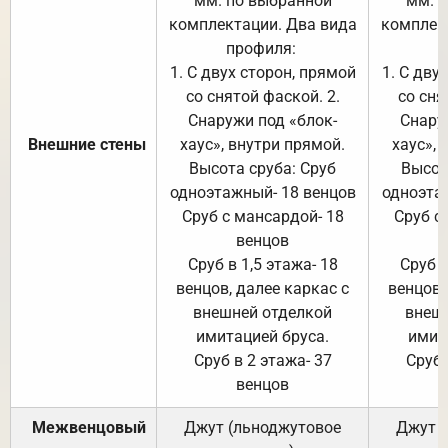
мм. по выбранной
мм. 
комплектации. Два вида
комплек
профиля:
п
1. С двух сторон, прямой
1. С дву
со снятой фаской. 2.
со сня
Снаружи под «блок-
Снару
Внешние стены
хаус», внутри прямой.
хаус», 
Высота сруба: Сруб
Высот
одноэтажный- 18 венцов
одноэта
Сруб с мансардой- 18
Сруб с
венцов
Сруб в 1,5 этажа- 18
Сруб в
венцов, далее каркас с
венцов,
внешней отделкой
внеш
имитацией бруса.
имит
Сруб в 2 этажа- 37
Сруб 
венцов
Межвенцовый
Джут (льноджутовое
Джут 