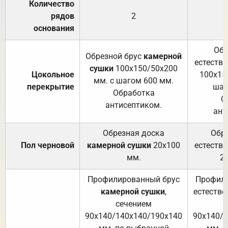
Количество
рядов
2
основания
Обр
Обрезной брус
камерной
естеств
сушки
100х150/50х200
Цокольное
100х15
мм. с шагом 600 мм.
перекрытие
шаг
Обработка
О
антисептиком.
ант
Обрезная доска
Обр
Пол черновой
камерной сушки
20х100
естеств
мм.
2
Профилированный брус
Профили
камерной сушки
,
естестве
сечением
с
90х140/140х140/190х140
90х140/