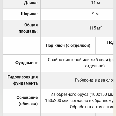
Длина:
11 м
Ширина:
9 м
Общая
2
115 м
площадь:
Под 
Под ключ (с отделкой)
Свайно-винтовой или ж/б сваи (р
Фундамент
отдельно).
Гидроизоляция
Рубероид в два слоя
фундамента
Из обрезного бруса (100х150 мм.
Основание
150х200 мм. согласно выбранному с
(обвязка)
Обработка антисептик