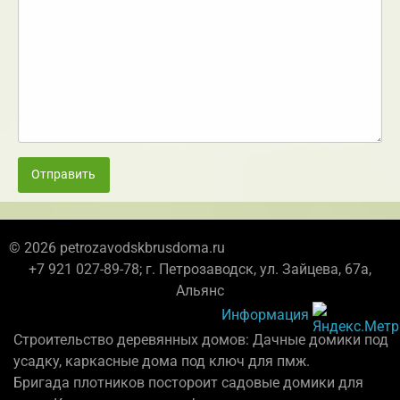
Отправить
© 2026 petrozavodskbrusdoma.ru
+7 921 027-89-78; г. Петрозаводск, ул. Зайцева, 67а,
Альянс
Информация
Строительство деревянных домов: Дачные домики под
усадку, каркасные дома под ключ для пмж.
Бригада плотников постороит садовые домики для