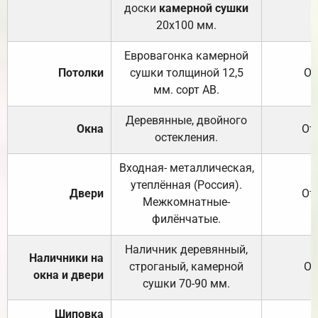
доски
камерной сушки
20х100 мм.
Евровагонка камерной
Потолки
сушки толщиной 12,5
От
мм. сорт АВ.
Деревянные, двойного
Окна
От
остекления.
Входная- металлическая,
утеплённая (Россия).
Двери
От
Межкомнатные-
филёнчатые.
Наличник деревянный,
Наличники на
строганый, камерной
От
окна и двери
сушки 70-90 мм.
Шиповка