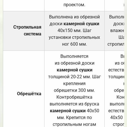
проектом.
п
Выполнена из обрезной
Выполне
доски
камерной сушки
доски
Стропильная
40х150 мм. Шаг
влажно
система
установки стропильных
Шаг
ног 600 мм.
стропиль
Выполняется
Вы
из обрезной доски
из об
камерной сушки
естеств
толщиной 20-22 мм. Шаг
толщино
крепления
к
обрешетки 300 мм.
обреш
Обрешётка
Контробрешётка
Конт
выполняется из бруска
выполня
камерной сушки
40х50
естеств
мм. Крепится по
40х50 м
стропильным ногам
строп