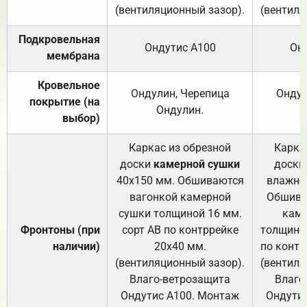
(вентиляционный зазор).
(вентиля
Подкровельная
Ондутис А100
Он
мембрана
Кровельное
Ондулин, Черепица
Ондул
покрытие (на
Ондулин.
выбор)
Каркас из обрезной
Карка
доски
камерной сушки
доски
40х150 мм. Обшиваются
влажно
вагонкой камерной
Обшива
сушки толщиной 16 мм.
каме
Фронтоны (при
сорт АВ по контррейке
толщиной
наличии)
20х40 мм.
по контр
(вентиляционный зазор).
(вентиля
Влаго-ветрозащита
Влаго
Ондутис А100. Монтаж
Ондути