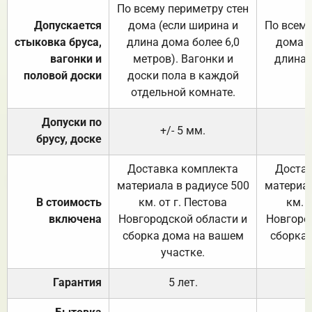
По всему периметру стен
Допускается
дома (если ширина и
По всему
стыковка бруса,
длина дома более 6,0
дома (
вагонки и
метров). Вагонки и
длина 
половой доски
доски пола в каждой
отдельной комнате.
Допуски по
+/- 5 мм.
брусу, доске
Доставка комплекта
Достав
материала в радиусе 500
материал
В стоимость
км. от г. Пестова
км. 
включена
Новгородской области и
Новгоро
сборка дома на вашем
сборка
участке.
Гарантия
5 лет.