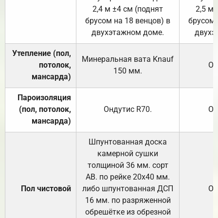
2,4 м ±4 см (поднят
2,5 м 
брусом на 18 венцов) в
брусом 
двухэтажном доме.
двухэ
Утепление (пол,
Минеральная вата
Knauf
потолок,
От
150
мм.
мансарда)
Пароизоляция
(пол, потолок,
Ондутис
R70
.
От
мансарда)
Шпунтованная доска
камерной сушки
толщиной 36 мм. сорт
АВ. по рейке 20х40 мм.
Пол чистовой
либо шпунтованная ДСП
От
16 мм. по разряженной
обрешётке из обрезной