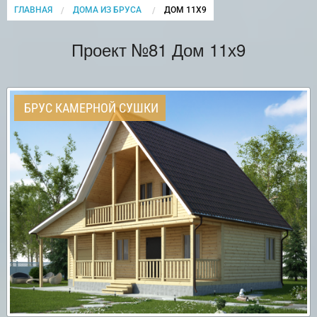
ГЛАВНАЯ
ДОМА ИЗ БРУСА
CURRENT:
ДОМ 11Х9
Проект №81 Дом 11х9
БРУС КАМЕРНОЙ СУШКИ