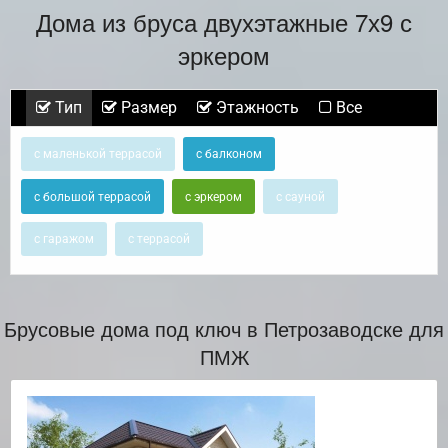
Дома из бруса двухэтажные 7х9 с
эркером
Тип
Размер
Этажность
Все
с маленькой террасой
с балконом
с большой террасой
с эркером
с сауной
с гаражом
с террасой
Брусовые дома под ключ в Петрозаводске для
ПМЖ