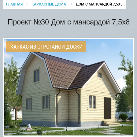
ГЛАВНАЯ
КАРКАСНЫЕ ДОМА
CURRENT:
ДОМ С МАНСАРДОЙ 7,5Х8
Проект №30 Дом с мансардой 7,5х8
КАРКАС ИЗ СТРОГАНОЙ ДОСКИ