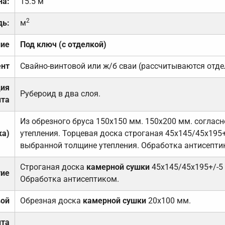
на:
15.5 м
2
дь:
м
ние
Под ключ (с отделкой)
нт
Свайно-винтовой или ж/б сваи (рассчитываются отде
ция
Рубероид в два слоя.
та
Из обрезного бруса 150х150 мм. 150х200 мм. соглас
ка)
утепления. Торцевая доска строганая 45х145/45х195+
выбранной толщине утепления. Обработка антисепти
Строганая доска
камерной сушки
45х145/45х195+/-5
тие
Обработка антисептиком.
вой
Обрезная доска
камерной сушки
20х100 мм.
ита