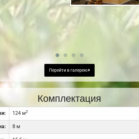
Перейти в галерею
Комплектация
2
ки:
124 м
на:
8 м