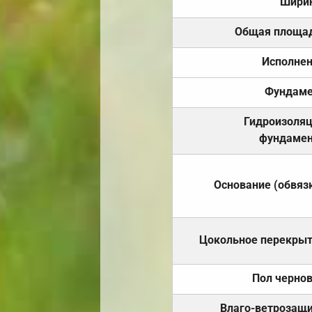
Шири
Общая площа
Исполне
Фундаме
Гидроизоля
фундамен
Основание (обвяз
Цокольное перекры
Пол черно
Влаго-ветрозащ