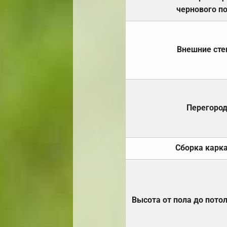
чернового п
Внешние ст
Перегоро
Сборка карк
Высота от пола до пото