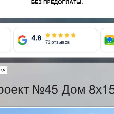
4.8
73
отзывов
:
5,5
роект №45 Дом 8х15