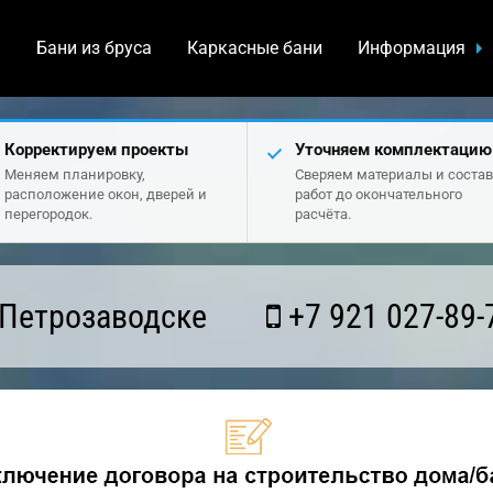
а
Бани из бруса
Каркасные бани
Информация
Корректируем проекты
Уточняем комплектацию
Меняем планировку,
Сверяем материалы и состав
расположение окон, дверей и
работ до окончательного
перегородок.
расчёта.
 Петрозаводске
+7 921 027-89-