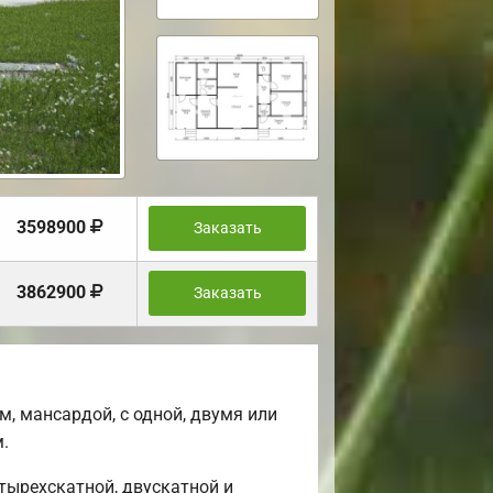
3598900
Заказать
3862900
Заказать
, мансардой, с одной, двумя или
.
тырехскатной, двускатной и