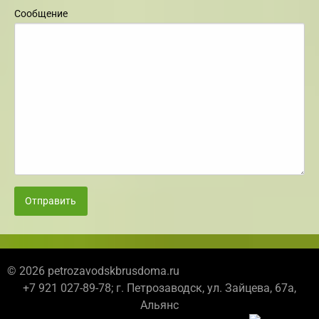
Сообщение
Отправить
© 2026 petrozavodskbrusdoma.ru
+7 921 027-89-78; г. Петрозаводск, ул. Зайцева, 67а,
Альянс