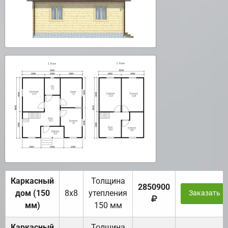
Каркасный
Толщина
2850900
дом (150
8х8
утепления
Заказать
мм)
150 мм
Каркасный
Толщина