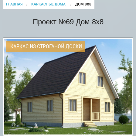
ГЛАВНАЯ
КАРКАСНЫЕ ДОМА
CURRENT:
ДОМ 8Х8
Проект №69 Дом 8х8
КАРКАС ИЗ СТРОГАНОЙ ДОСКИ