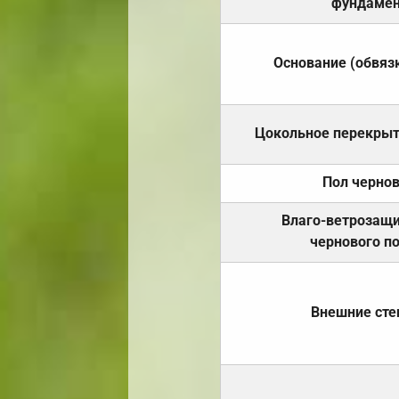
фундамен
Основание (обвяз
Цокольное перекры
Пол черно
Влаго-ветрозащ
чернового п
Внешние ст