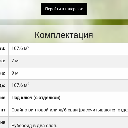
Перейти в галерею
Комплектация
2
ки:
107.6 м
на:
7 м
на:
9 м
2
дь:
107.6 м
ние
Под ключ (с отделкой)
нт
Свайно-винтовой или ж/б сваи (рассчитываются отде
ция
Рубероид в два слоя.