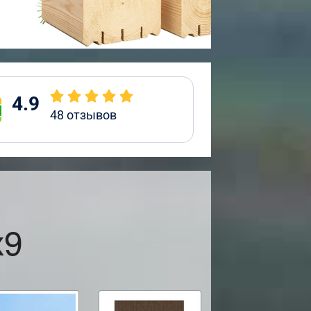
4.9
48
отзывов
х9