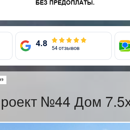
4.8
54
отзывов
:
Х9
роект №44 Дом 7.5