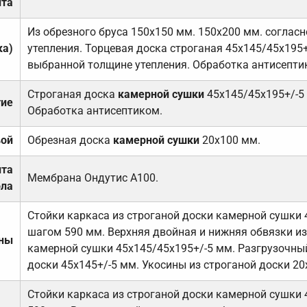
та
Из обрезного бруса 150х150 мм. 150х200 мм. соглас
ка)
утепления. Торцевая доска строганая 45х145/45х195+
выбранной толщине утепления. Обработка антисепти
Строганая доска
камерной сушки
45х145/45х195+/-5
тие
Обработка антисептиком.
вой
Обрезная доска
камерной сушки
20х100 мм.
ита
Мембрана Ондутис А100.
ола
Стойки каркаса из строганой доски камерной сушки 
шагом 590 мм. Верхняя двойная и нижняя обвязки из
ены
камерной сушки 45х145/45х195+/-5 мм. Разгрузочный
доски 45х145+/-5 мм. Укосины из строганой доски 20
Стойки каркаса из строганой доски камерной сушки 