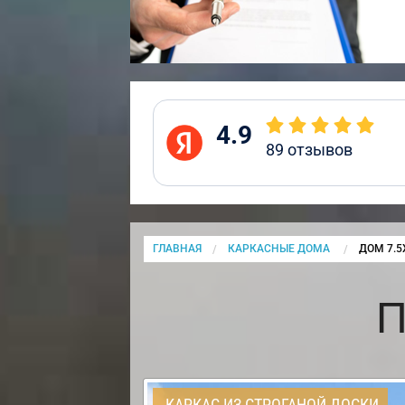
4.9
89
отзывов
ГЛАВНАЯ
КАРКАСНЫЕ ДОМА
CURRENT
ДОМ 7.5
П
КАРКАС ИЗ СТРОГАНОЙ ДОСКИ