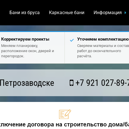
а
Бани из бруса
Каркасные бани
Информация
Корректируем проекты
Уточняем комплектацию
Меняем планировку,
Сверяем материалы и состав
расположение окон, дверей и
работ до окончательного
перегородок.
расчёта.
 Петрозаводске
+7 921 027-89-